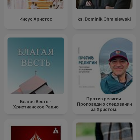
Иисус Христос
ks. Dominik Chmielewski
Против религии.
Благая Весть -
Проповеди о следовании
Христианское Радио
за Христом.