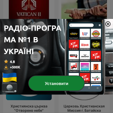
Vatican II
Просто Християнство
Установити
Християнска църква
Церковь Христианская
"Отворено небе"
Миссия г. Батайска