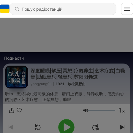
Подкасти
深度睡眠|解压|冥想|疗愈养生|艺术疗愈|白噪
音|助眠音乐|轻音乐|苏阳阳频道
yangyangSu
|
1921 - 放松冥想曲
听ta...您将得到最高级的休息...请闭上双眼，静静收听，感受内心
的沉静 ~艺术疗愈、正念冥想，助眠
1
x
Гучність