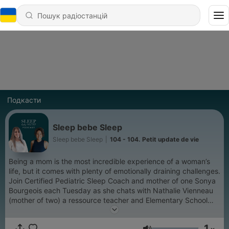
Подкасти
Sleep bebe Sleep
Sleep bebe Sleep
|
104 - 104. Petit update de vie
Being a mom is the most incredible experience of a woman’s
life, but it comes with plenty of emotionally draining challenges.
Join Certified Pediatric Sleep Coach and mother of one Sonya
Bourgeois each Tuesday as she chats with Nathalie Vienneau
(mother of two) a ressource teacher and Elementary School
Vice Principal who is passionate about infant sleep and
motherhood. With the occasional special guest! If you aren’t
1