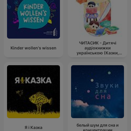
ЧИТАСИК - Дитячі
Kinder wollen's wissen
аудіокнижки
українською (Казки,
оповідання українс
белый шум для сна и
Я і Казка
концентрации