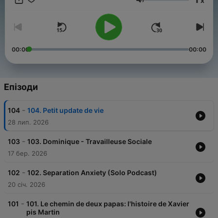
x
happy with your child’s sleep, need sleep help, or want to be a
Гучність
rested mom, this show is for you.
00:00
00:00
Епізоди
-
104
104. Petit update de vie
28 лип. 2026
-
103
103. Dominique - Travailleuse Sociale
17 бер. 2026
-
102
102. Separation Anxiety (Solo Podcast)
20 січ. 2026
-
101
101. Le chemin de deux papas: l'histoire de Xavier
pis Martin