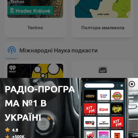
Techno
Полтора землекопа
Міжнародні Наука подкасти
Stuff To Blow Your Mind
El colegio invisible