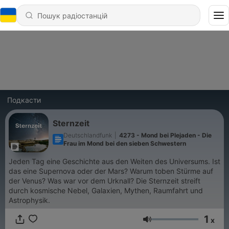
Подкасти
Sternzeit
Deutschlandfunk
|
4273 - Mond bei Plejaden - Die
Frau im Mond bei den sieben Schwestern
Jeden Tag eine Geschichte aus den Weiten des Universums. Ist
das eine Supernova oder der Mars? Warum toben Stürme auf
der Venus? Was war vor dem Urknall? Die Sternzeit streift
durch kosmische Nebel, Galaxien, Mythen, Raumfahrt und
Astrophysik.
1
x
Гучність