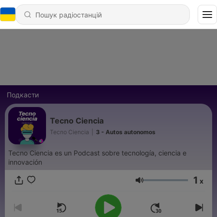
Подкасти
Tecno Ciencia
Tecno Ciencia
|
3 - Autos autonomos
Tecno Ciencia es un Podcast sobre tecnología, ciencia e
innovación
1
x
Гучність