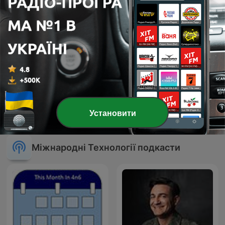
80 mix
Пятиминутка React
Установити
Міжнародні Технології подкасти