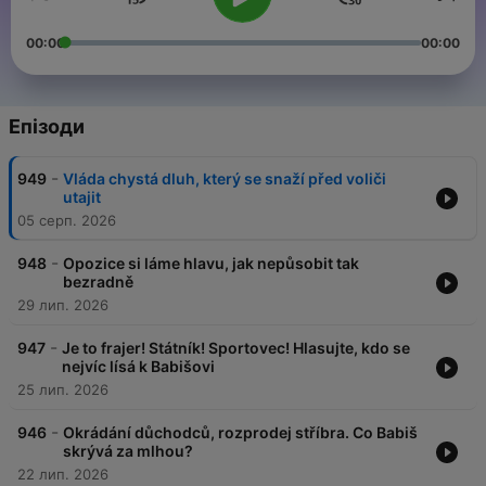
00:00
00:00
Епізоди
-
949
Vláda chystá dluh, který se snaží před voliči
utajit
05 серп. 2026
-
948
Opozice si láme hlavu, jak nepůsobit tak
bezradně
29 лип. 2026
-
947
Je to frajer! Státník! Sportovec! Hlasujte, kdo se
nejvíc lísá k Babišovi
25 лип. 2026
-
946
Okrádání důchodců, rozprodej stříbra. Co Babiš
skrývá za mlhou?
22 лип. 2026