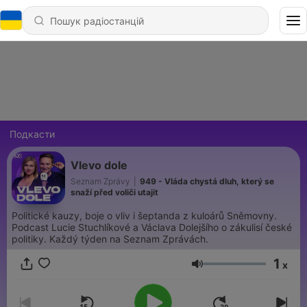
Подкасти
Vlevo dole
Seznam Zprávy
|
949 - Vláda chystá dluh, který se
snaží před voliči utajit
Politické kauzy, boje o vliv i šeptanda z kuloárů Sněmovny.
Podcast Lucie Stuchlíkové a Václava Dolejšího o zákulisí české
politiky. Každý týden na Seznam Zprávách.
1
x
Гучність