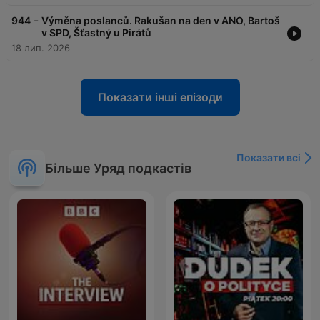
-
944
Výměna poslanců. Rakušan na den v ANO, Bartoš
v SPD, Šťastný u Pirátů
18 лип. 2026
Показати інші епізоди
Показати всі
Більше Уряд подкастів