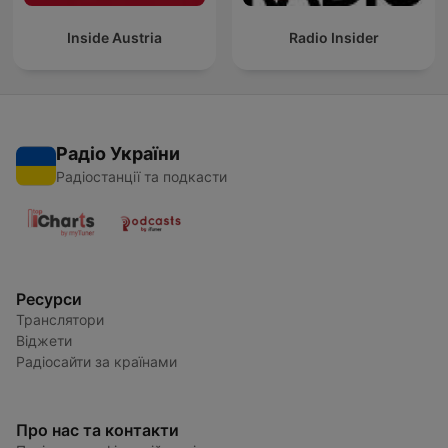
Inside Austria
Radio Insider
Радіо України
Радіостанції та подкасти
Ресурси
Транслятори
Віджети
Радіосайти за країнами
Про нас та контакти