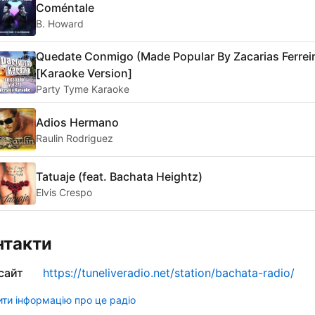
Coméntale
B. Howard
Quedate Conmigo (Made Popular By Zacarias Ferreir
[Karaoke Version]
Party Tyme Karaoke
Adios Hermano
Raulin Rodriguez
Tatuaje (feat. Bachata Heightz)
Elvis Crespo
нтакти
сайт
https://tuneliveradio.net/station/bachata-radio/
ти інформацію про це радіо