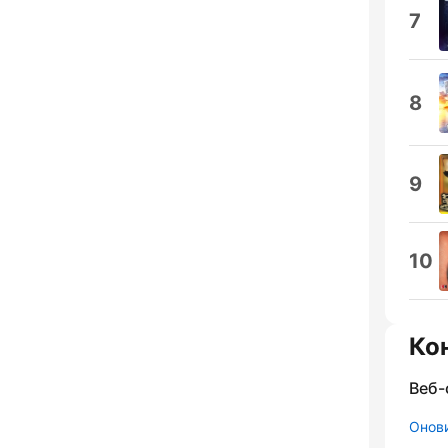
7
8
9
10
Ко
Веб-
Онови