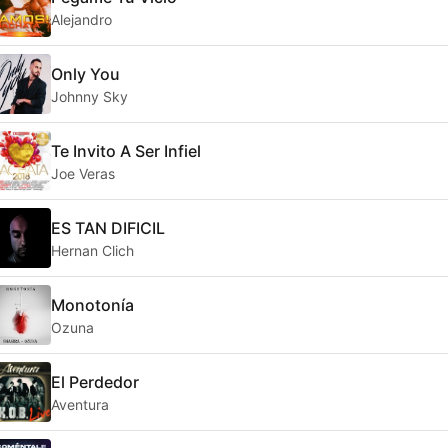
Alejandro
Only You
Johnny Sky
Te Invito A Ser Infiel
Joe Veras
ES TAN DIFICIL
Hernan Clich
Monotonía
Ozuna
El Perdedor
Aventura