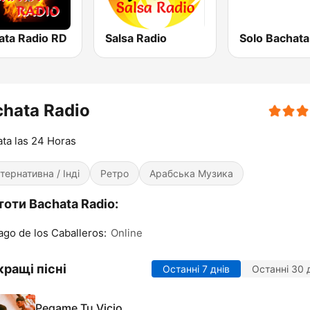
ata Radio RD
Salsa Radio
Solo Bachata
hata Radio
ta las 24 Horas
тернативна / Інді
Ретро
Арабська Музика
оти Bachata Radio:
ago de los Caballeros:
Online
ращі пісні
Останні 7 днів
Останні 30 
Pegame Tu Vicio