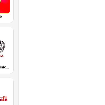
io
bachata dominicana