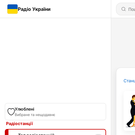
Радіо України
Станц
Улюблені
Вибране та нещодавнє
Радіостанції