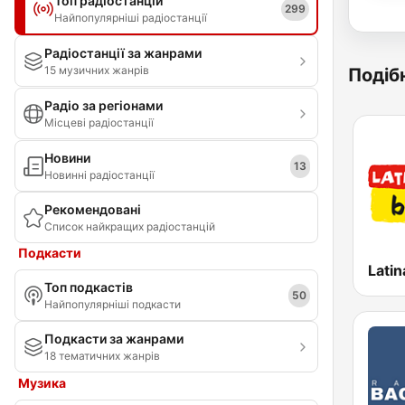
Топ радіостанцій
299
Найпопулярніші радіостанції
Радіостанції за жанрами
15 музичних жанрів
Подібн
Радіо за регіонами
Місцеві радіостанції
Новини
13
Новинні радіостанції
Рекомендовані
Список найкращих радіостанцій
Подкасти
Latin
Топ подкастів
50
Найпопулярніші подкасти
Подкасти за жанрами
18 тематичних жанрів
Музика