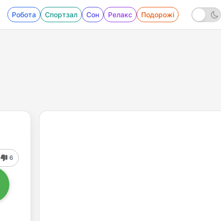
Робота
Спортзал
Сон
Релакс
Подорожі
6