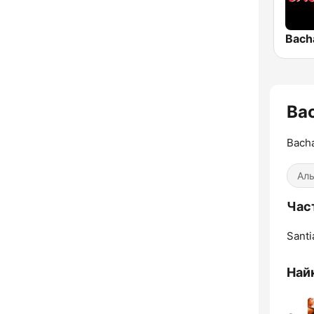
Bach
Bac
Bacha
Аль
Част
Santi
Найк