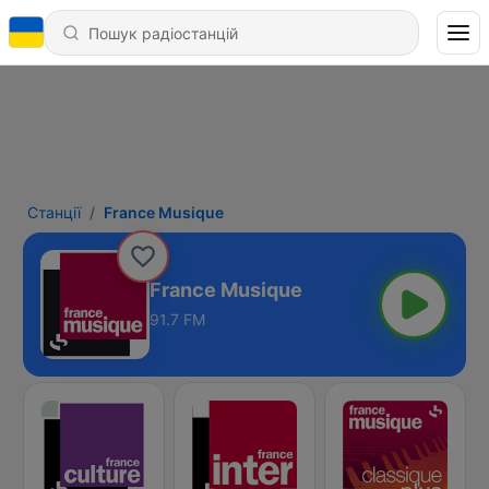
Станції
France Musique
France Musique
91.7 FM