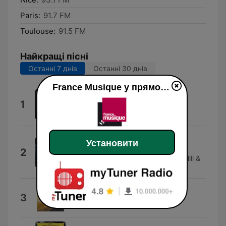
Paris:
91.7 FM
Toulouse:
91.5 FM
Найкращі пісні
Останні 7 днів
Останні 30 днів
France Musique у прямому ефір
Una Donna allo Specchio (feat.
1
Edda Dell'Orso)
Alex Puddu
You Shall Go
Установити
Patrick Doyle, Robert Ziegler, Tony
2
Hymas, Jonathan Snowdon, Robert Hill &
Richard Morgan
Mantra, Work No. 32: bar 1-2
3
Xenia Pestova & Pascal Meyer