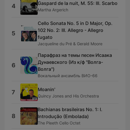
Gaspard de la nuit, M. 55: III. Scarbo
4
Martha Argerich
Cello Sonata No. 5 in D Major, Op.
102 No. 2: III. Allegro - Allegro
5
fugato
Jacqueline du Pré & Gerald Moore
Парафраз на темы песен Исаака
Дунаевского (Из к/ф "Волга-
6
Волга")
Вокальный ансамбль ВИО-66
Moanin'
7
Quincy Jones and His Orchestra
Bachianas brasileiras No. 1: I.
8
Introdução (Embolada)
The Pleeth Cello Octet