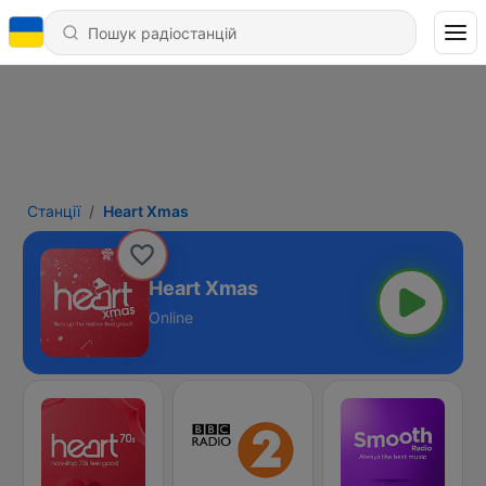
Станції
Heart Xmas
Heart Xmas
Online