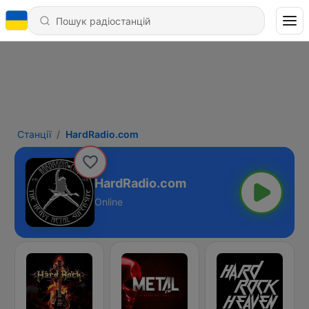
Станції
HardRadio.com
HardRadio.com
Online