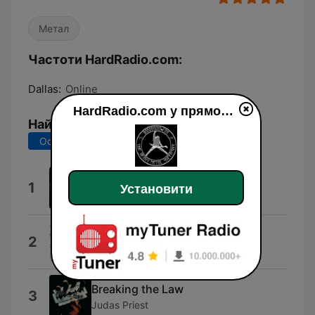
Метал
Частоти HardRadio.com:
Dallas:
Online
HardRadio.com у прямому ефір
Найкращі пісні
Останні 7 днів
Останні 30 днів
Nervous Man
1
Установити
Armored Saint
Bang Go the Bells
2
Babylon A.D.
Breaking the Law
3
Judas Priest