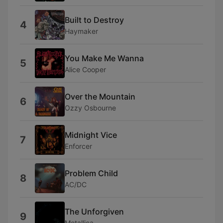
Built to Destroy
4
Haymaker
You Make Me Wanna
5
Alice Cooper
Over the Mountain
6
Ozzy Osbourne
Midnight Vice
7
Enforcer
Problem Child
8
AC/DC
The Unforgiven
9
Metallica