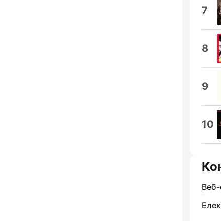
7
8
9
10
Ко
Веб-
Елек