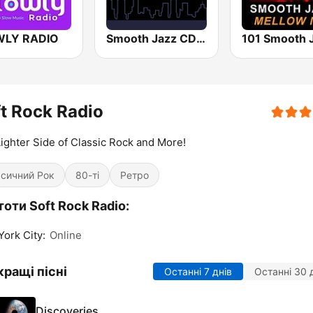
WLY RADIO
Smooth Jazz CD 101.9 FM
t Rock Radio
ighter Side of Classic Rock and More!
сичний Рок
80-ті
Ретро
оти Soft Rock Radio:
ork City:
Online
ращі пісні
Останні 7 днів
Останні 30 
Discoveries