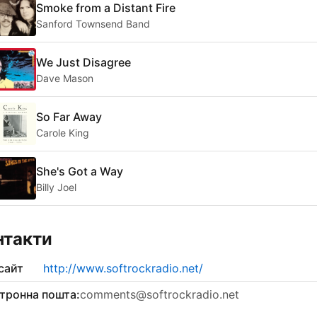
Smoke from a Distant Fire
Sanford Townsend Band
We Just Disagree
Dave Mason
So Far Away
Carole King
She's Got a Way
Billy Joel
нтакти
сайт
http://www.softrockradio.net/
тронна пошта:
comments@softrockradio.net