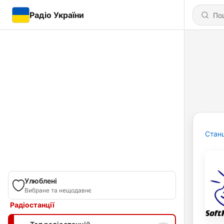
Радіо України
Станц
Улюблені
Вибране та нещодавнє
Радіостанції