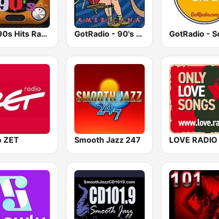
80s 90s Hits Radio
GotRadio - 90's Alternative
o ZET
Smooth Jazz 247