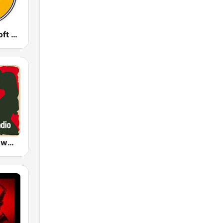
GotRadio - Soft Rock Cafe
LOVE RADIO www.LOVE.radio