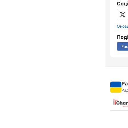
Соц
Онови
Под
Fa
Ра
Рад