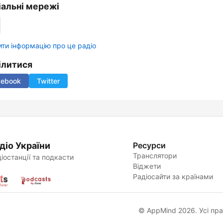
іальні мережі
ти інформацію про це радіо
ілитися
cebook
Twitter
діо України
Ресурси
Транслятори
іостанції та подкасти
Віджети
Радіосайти за країнами
© AppMind 2026. Усі пр