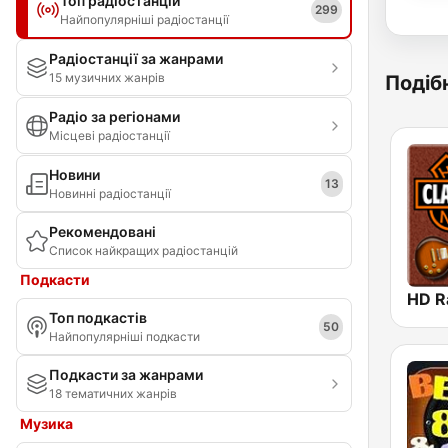
Топ радіостанцій
299
Найпопулярніші радіостанції
Радіостанції за жанрами
15 музичних жанрів
Подібн
Радіо за регіонами
Місцеві радіостанції
Новини
13
Новинні радіостанції
Рекомендовані
Список найкращих радіостанцій
Подкасти
Топ подкастів
50
Найпопулярніші подкасти
Подкасти за жанрами
18 тематичних жанрів
Музика