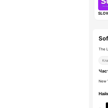
SLO
Sof
The L
Кла
Част
New Y
Найк