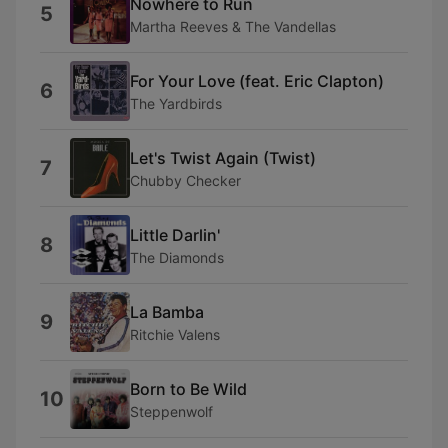
Nowhere to Run
5
Martha Reeves & The Vandellas
For Your Love (feat. Eric Clapton)
6
The Yardbirds
Let's Twist Again (Twist)
7
Chubby Checker
Little Darlin'
8
The Diamonds
La Bamba
9
Ritchie Valens
Born to Be Wild
10
Steppenwolf