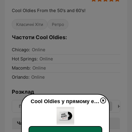
Cool Oldies From the 50's and 60's!
Класичні Хіти
Ретро
Частоти Cool Oldies:
Chicago:
Online
Hot Springs:
Online
Macomb:
Online
Orlando:
Online
Розклад
Cool Oldies у прямому ефір
Пн
Вт
Ср
Чт
Пт
Сб
Нд
Час
Програма