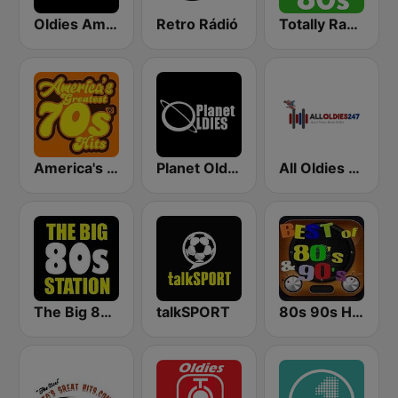
Oldies America
Retro Rádió
Totally Radio 80s
America's Greatest 70s Hits
Planet Oldies Radio
All Oldies 247
The Big 80s Station
talkSPORT
80s 90s Hits Radio