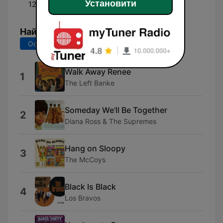
Установити
12:00 - 11:55
Cool Weekends
Найкращі пісні
Останні 7 днів
Останні 30 днів
Walk Away Renee
1
The Left Banke
Someday We'll Be Together
2
Diana Ross & The Supremes
Hang on Sloopy
3
The McCoys
Black Is Black
4
Los Bravos