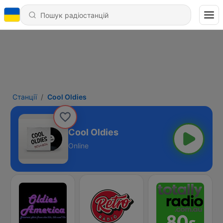
Станції
Cool Oldies
Cool Oldies
Online