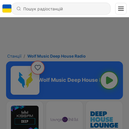
Станції
Wolf Music Deep House Radio
Wolf Music Deep House Radio