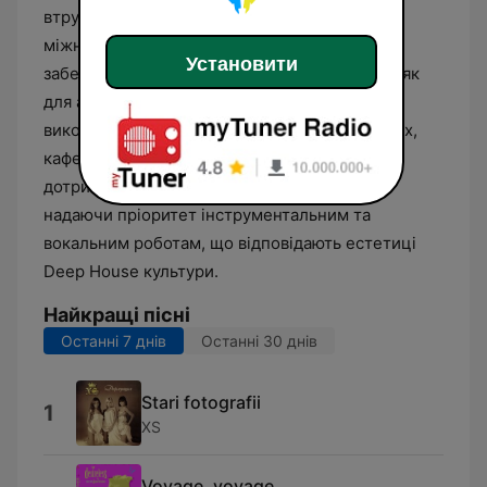
втручання. Ефірна сітка наповнена треками
міжнародних та локальних продюсерів, що
Установити
забезпечує сталий звуковий фон, придатний як
для активного прослуховування, так і для
використання як фонового супроводу в офісах,
кафе чи під час відпочинку. Станція
дотримується концепції жанрової чистоти,
надаючи пріоритет інструментальним та
вокальним роботам, що відповідають естетиці
Deep House культури.
Найкращі пісні
Останні 7 днів
Останні 30 днів
Stari fotografii
1
XS
Voyage, voyage