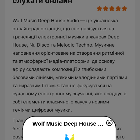
слухати онлайн
Wolf Music Deep House Radio — це українська
онлайн-радіостанція, що спеціалізується на
трансляції електронної музики в жанрах Deep
House, Nu Disco та Melodic Techno. Музичне
наповнення орієнтоване на створення ритмічної
та атмосферної медіа-платформи, де основу
ефіру складають композиції з глибокими
басовими лініями, м'якими мелодійними партіями
та виразним бітом. Станція фокусується на
сучасному електронному звучанні, яке поєднує в
собі елементи класичного хаусу з новими
течіями цифрової музики.
Трансляція здійснюється у форматі
Wolf Music Deep House Radio у прямому ефір
безперервного музичного потоку без тривалих
розмовних пауз чи інтенсивного інформаційного