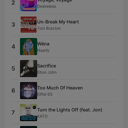
2
Desireless
Un-Break My Heart
3
Toni Braxton
Wéna
4
Naarly
Sacrifice
5
Elton John
Too Much Of Heaven
6
Eiffel 65
Turn the Lights Off (feat. Jon)
7
KATO