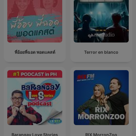
พี่อ้อยพี่ฉอด พอดแคสต์
Terror en blanco
Barangay Love Stories
RIX MorronZoo