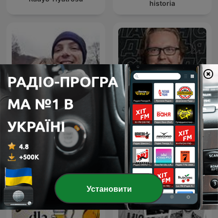
historia
Сергей Стиллавин и его
Подкаст 34
друзья
Установити