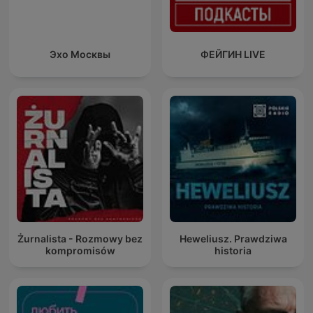
Эхо Москвы
ФЕЙГИН LIVE
Żurnalista - Rozmowy bez
Heweliusz. Prawdziwa
kompromisów
historia