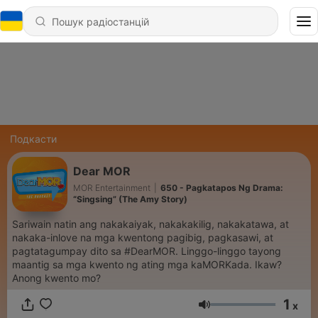
Подкасти
Dear MOR
MOR Entertainment
|
650 - Pagkatapos Ng Drama:
“Singsing” (The Amy Story)
Sariwain natin ang nakakaiyak, nakakakilig, nakakatawa, at
nakaka-inlove na mga kwentong pagibig, pagkasawi, at
pagtatagumpay dito sa #DearMOR. Linggo-linggo tayong
maantig sa mga kwento ng ating mga kaMORKada. Ikaw?
Anong kwento mo?
1
x
Гучність