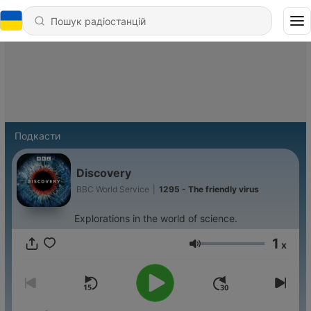
Подкасти
Discovery
BBC World Service
|
1295 - The friendly virus
Explorations in the world of science.
1
x
Гучність