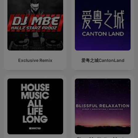
Exclusive Remix
爱粤之城CantonLand