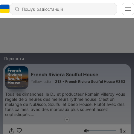
Подкасти
French Riviera Soulful House
Yellow.radio
|
213 - French Riviera Soulful House #353
Tous les dimanches, le DJ et producteur Romain Villeroy vous
régale de 3 heures des meilleurs rythme house. C'est un
mélange de NuDisco, Soulful et Deep House. Plutôt avec des
tons calmes, avec des morceaux plus souvent assez
sophistiqués.
Son émission de renommée mondiale "French Riviera Soulful
House Mix" est le son parfait pour terminer le week-end et se
1
livrer au rythme des 124 BPM.
x
Гучність