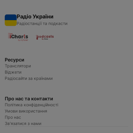
Радіо України
Радіостанції та подкасти
Ресурси
Транслятори
Віджети
Радіосайти за країнами
Про нас та контакти
Політика конфіденційності
Умови використання
Про нас
Зв'язатися з нами