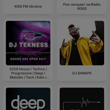
Рок-концерт на Radio
KISS FM Ukraine
ROKS
2026 House / Techno /
Progressive / Deep /
DJ SHNAPS
Melodic / Tech / Edm /
Afro / ibiza DJ Mix / Set /
Podcast / Electronic
Dance Musi