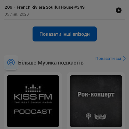
-
209
French Riviera Soulful House #349
05 лип. 2026
Показати інші епізоди
Показати всі
Більше Музика подкастів