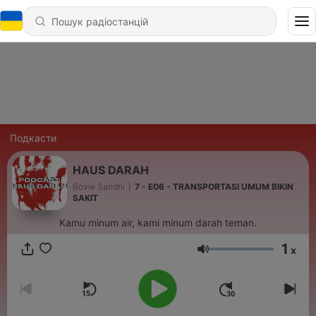
Подкасти
HAUS DARAH
Bovie Sandhi
|
7 - E06 - TRANSPORTASI UMUM BIKIN
SAKIT
Kamu minum air, kami minum darah teman.
1
x
Гучність