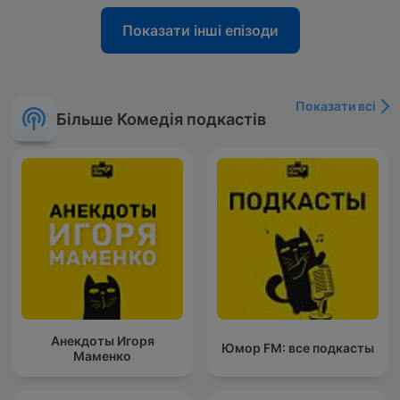
Показати інші епізоди
Показати всі
Більше Комедія подкастів
Анекдоты Игоря
Юмор FM: все подкасты
Маменко