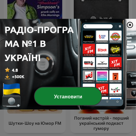
Darren “Whackhead”
[КАМТУГЕЗА] на Radio
Simpson’s prank calls on
ROKS
Kfm Mornings
Установити
Поганий настрій - перший
Шутки-Шоу на Юмор FM
український подкаст
гумору