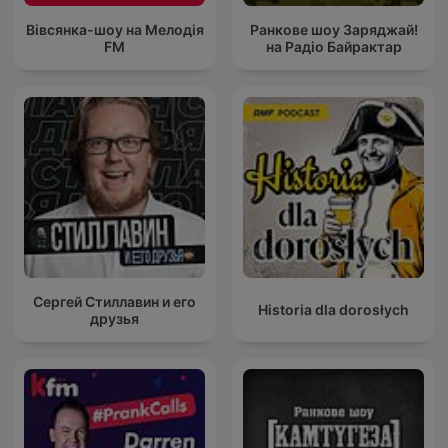
Вівсянка-шоу на Мелодія
Ранкове шоу Заряджай!
FM
на Радіо Байрактар
Сергей Стиллавин и его
Historia dla dorosłych
друзья