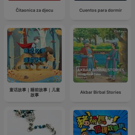
Čitaonica za djecu
Cuentos para dormir
童话故事｜睡前故事｜儿童
Akbar Birbal Stories
故事