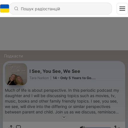
Подкасти
I See, You See, We See
Tara Narkon
|
14 - Only 5 Years to Go....
Much of life is about perspective. In this periodic podcast my
daughter and I will be discussing topics such as movies, tv,
music, books and other family friendly topics. I see, you see,
we see, will dive into the differing or similar perspectives
between parent and child. Join us as we discuss, reminisce
and share a lot of laughs together. Maybe it will even spark
some fun or meaningful conversations for parents and children
1