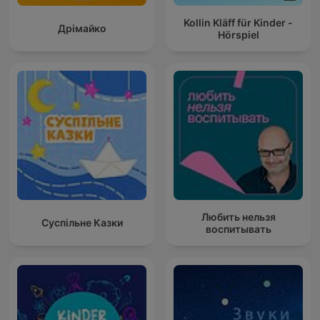
Kollin Kläff für Kinder -
Дрімайко
Hörspiel
Любить нельзя
Суспільне Казки
воспитывать