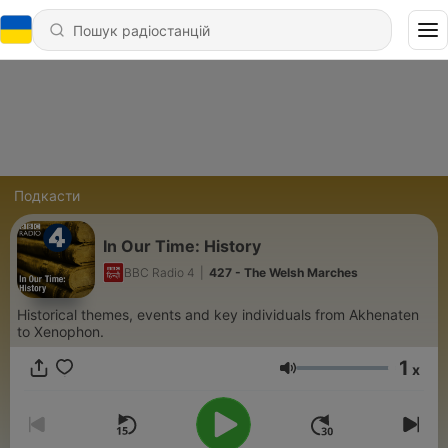
Подкасти
In Our Time: History
BBC Radio 4
|
427 - The Welsh Marches
Historical themes, events and key individuals from Akhenaten
to Xenophon.
1
x
Гучність