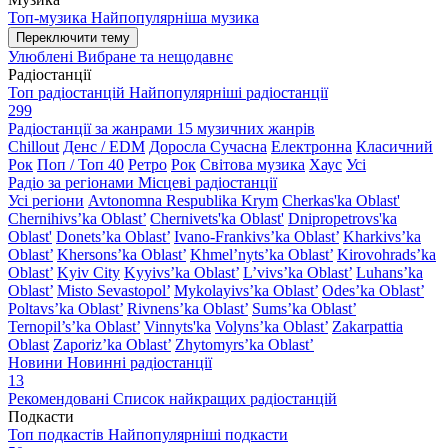
Топ-музика
Найпопулярніша музика
Переключити тему
Улюблені
Вибране та нещодавнє
Радіостанції
Топ радіостанцій
Найпопулярніші радіостанції
299
Радіостанції за жанрами
15 музичних жанрів
Chillout
Денс / EDM
Доросла Сучасна
Електронна
Класичний
Рок
Поп / Топ 40
Ретро
Рок
Світова музика
Хаус
Усі
Радіо за регіонами
Місцеві радіостанції
Усі регіони
Avtonomna Respublika Krym
Cherkas'ka Oblast'
Chernihivs’ka Oblast’
Chernivets'ka Oblast'
Dnipropetrovs'ka
Oblast'
Donets’ka Oblast’
Ivano-Frankivs’ka Oblast’
Kharkivs’ka
Oblast’
Khersons’ka Oblast’
Khmel’nyts’ka Oblast’
Kirovohrads’ka
Oblast’
Kyiv City
Kyyivs’ka Oblast’
L’vivs’ka Oblast’
Luhans’ka
Oblast’
Misto Sevastopol’
Mykolayivs’ka Oblast’
Odes’ka Oblast’
Poltavs’ka Oblast’
Rivnens’ka Oblast’
Sums’ka Oblast’
Ternopil’s’ka Oblast’
Vinnyts'ka
Volyns’ka Oblast’
Zakarpattia
Oblast
Zaporiz’ka Oblast’
Zhytomyrs’ka Oblast’
Новини
Новинні радіостанції
13
Рекомендовані
Список найкращих радіостанцій
Подкасти
Топ подкастів
Найпопулярніші подкасти