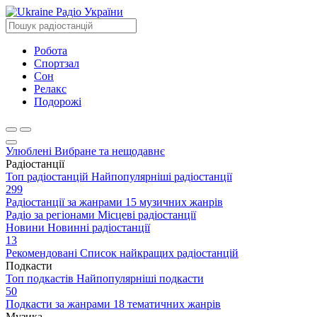
Радіо України
Робота
Спортзал
Сон
Релакс
Подорожі
Улюблені
Вибране та нещодавнє
Радіостанції
Топ радіостанцій
Найпопулярніші радіостанції
299
Радіостанції за жанрами
15 музичних жанрів
Радіо за регіонами
Місцеві радіостанції
Новини
Новинні радіостанції
13
Рекомендовані
Список найкращих радіостанцій
Подкасти
Топ подкастів
Найпопулярніші подкасти
50
Подкасти за жанрами
18 тематичних жанрів
Музика