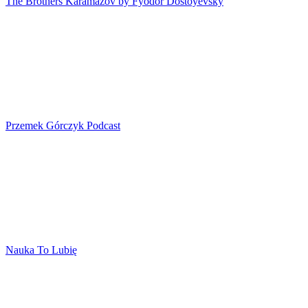
The Brothers Karamazov by Fyodor Dostoyevsky
Przemek Górczyk Podcast
Nauka To Lubię