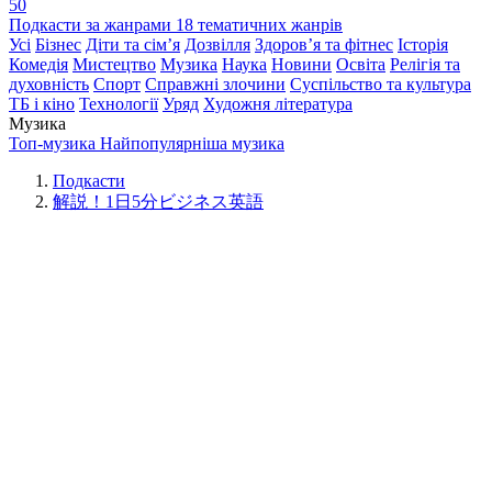
50
Подкасти за жанрами
18 тематичних жанрів
Усі
Бізнес
Діти та сім’я
Дозвілля
Здоров’я та фітнес
Історія
Комедія
Мистецтво
Музика
Наука
Новини
Освіта
Релігія та
духовність
Спорт
Справжні злочини
Суспільство та культура
ТБ і кіно
Технології
Уряд
Художня література
Музика
Топ-музика
Найпопулярніша музика
Подкасти
解説！1日5分ビジネス英語