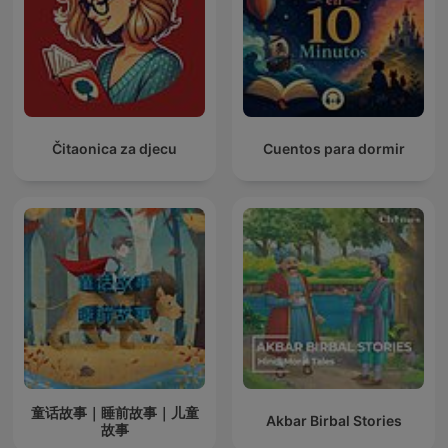
Čitaonica za djecu
Cuentos para dormir
童话故事｜睡前故事｜儿童
Akbar Birbal Stories
故事