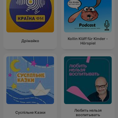
Kollin Kläff für Kinder -
Дрімайко
Hörspiel
Любить нельзя
Суспільне Казки
воспитывать