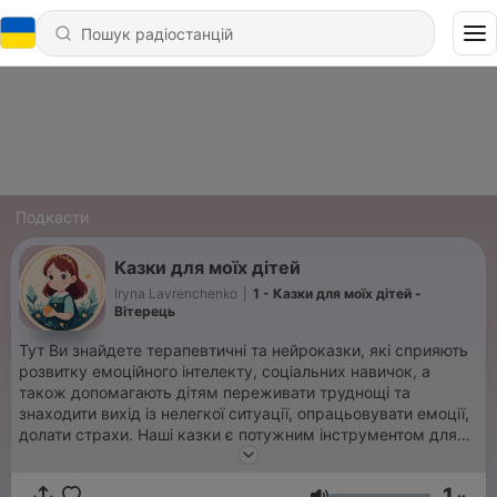
Подкасти
Казки для моїх дітей
Iryna Lavrenchenko
|
1 - Казки для моїх дітей -
Вітерець
Тут Ви знайдете терапевтичні та нейроказки, які сприяють
розвитку емоційного інтелекту, соціальних навичок, а
також допомагають дітям переживати труднощі та
знаходити вихід із нелегкої ситуації, опрацьовувати емоції,
долати страхи. Наші казки є потужним інструментом для
навчання, психологічної підтримки та розвитку дітей.
1