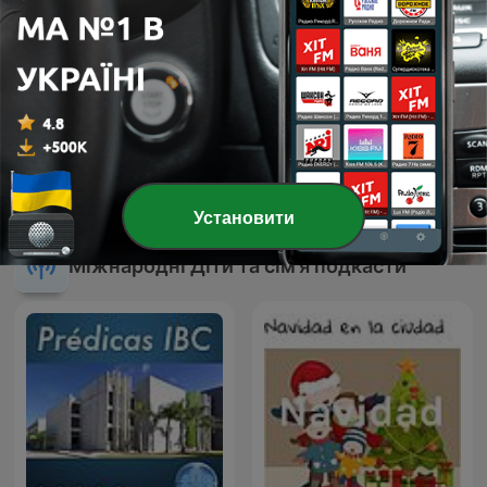
Cambridge History of
Лев і Чапаті — магічні
English Literature, Volume
пригоди 🎧 Дитячий
1: From the Beginnings to
подкаст та аудіоказки ук
Установити
the Cycles of Romance
Міжнародні Діти та сім’я подкасти