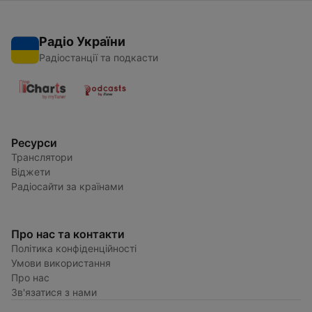
Радіо України
Радіостанції та подкасти
Ресурси
Транслятори
Віджети
Радіосайти за країнами
Про нас та контакти
Політика конфіденційності
Умови використання
Про нас
Зв'язатися з нами