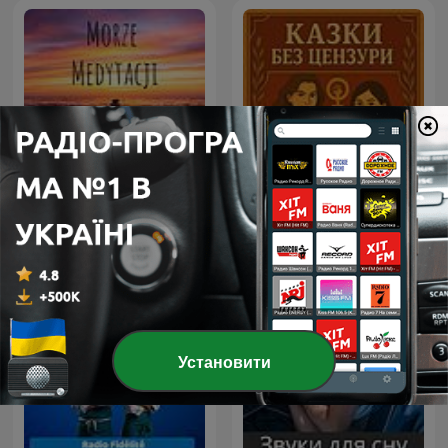
Morze Medytacji –
przestrzeń spokoju,
Казки без цензури
relaksu i uważności
Установити