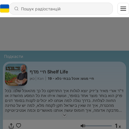
Подкасти
חיי מדף Shelf Life
כאן | Kan
|
19 - חיי מגש: אוכל בבתי כלא
ד"ר אורי מאיר צ'יזיק יוצא לגלות איך התרחקנו כל כך מהאוכל שלנו. בכל
פרק הוא בוחר מוצר אחד בסופר, ועושה איתו את כל המסע מהשדה או
החווה לצלחת. בדרך נגלה למה אנחנו לא יכולים לקנות בסופר דגים
מהכנרת, איך זה שאין בישראל תקן לקמח מלא, למה יש על טחינה
מדבקה אדומה, איך חומוס עושה אותנו מאושרים וכמה אנטיביוטיקה
באמת יש בעוף שלנו. סיבוב הקניות הבא כבר לא ייראה לכם אותו דבר
1
x
Гучність