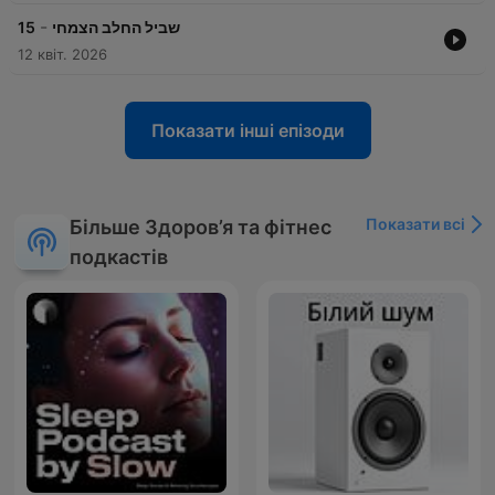
-
15
שביל החלב הצמחי
12 квіт. 2026
Показати інші епізоди
Показати всі
Більше Здоров’я та фітнес
подкастів