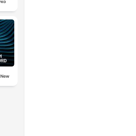
уко
d New