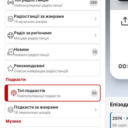
299
Найпопулярніші радіостанції
Радіостанції за жанрами
15 музичних жанрів
Радіо за регіонами
Місцеві радіостанції
Новини
13
Новинні радіостанції
00
Рекомендовані
Список найкращих радіостанцій
Подкасти
Топ подкастів
50
Найпопулярніші подкасти
Епізод
Подкасти за жанрами
18 тематичних жанрів
-
2074
Музика
06 серп