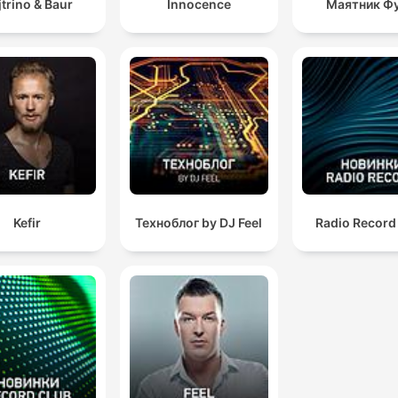
jtrino & Baur
Innocence
Маятник Ф
Kefir
Техноблог by DJ Feel
Radio Recor