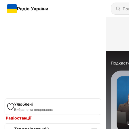
Радіо України
Подкаст
Улюблені
Вибране та нещодавнє
Радіостанції
Топ радіостанцій