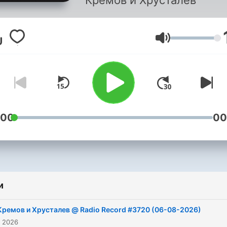
Кремов и Хрусталев
Гучність
:00
00
и
Кремов и Хрусталев @ Radio Record #3720 (06-08-2026)
. 2026