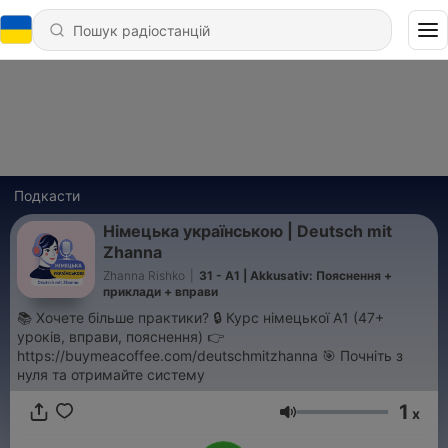
Подкасти
Німецька українською | Deutsch mit
Zhanna
Zhanna Rishko
|
31 - A1 | Akkusativ: Пояснення +
приклади + вправи
📚 Хочете більше практики? 🔒 Курс німецької A1 (47+
уроків, вправи, пояснення) 👉
https://buymeacoffee.com/deutschmitzhanna 🎯 Почніть з
нуля та отримайте систему
1
x
Гучність