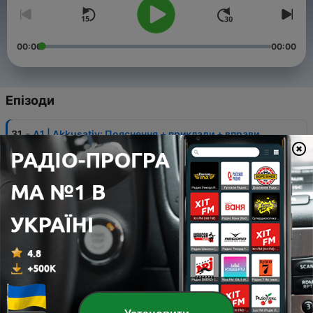
00:00
00:00
Епізоди
-
31
A1 | Akkusativ: Пояснення + приклади + вправи
27 травень 2026
-
30
A1 | DOCH 🤯 Найскладніше слово німецької?
13 травень 2026
-
29
A1 | Порядок слів у німецькій
29 квіт. 2026
-
28
A1 | Погода німецькою
15 квіт. 2026
-
27
A1 | Вчимо години німецькою легко