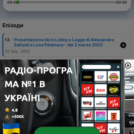
00:00
00:00
Епізоди
-
13
Presentazione libro Lobby e Logge di Alessandro
Sallusti e Luca Palamara - del 2 marzo 2022
02 бер. 2022
-
12
Speciale giustizia del 17 febbraio 2022- Gli
interventi dalla Leopolda 2021
17 лют. 2022
-
11
Speciali Leopolda del 3 febbraio 2022 -
Giuramento Presidente della Repubblica
03 лют. 2022
-
10
Speciali Leopolda del 31 gennaio 2022 - Matteo
Renzi
31 січ. 2022
-
9
Speciali Leopolda del 29 gennaio 2022 - Matteo