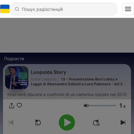
Подкасти
Leopolda Story
Radio Leopolda
|
13 - Presentazione libro Lobby e
Logge di Alessandro Sallusti e Luca Palamara - del 2
marzo 2022
Interventi discorsi e confronti di un cammino iniziato nel 2010
1
x
Гучність