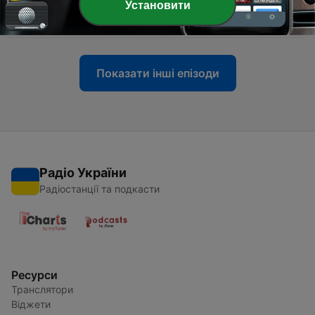
Установити
Renzi
29 січ. 2022
Показати інші епізоди
Радіо України
Радіостанції та подкасти
Ресурси
Транслятори
Віджети