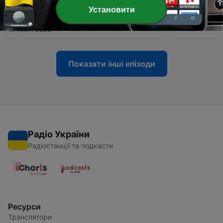
Установити
-
13
Пісні спротиву. Машингвери
18 лист. 2022
Показати інші епізоди
Радіо України
Радіостанції та подкасти
Ресурси
Транслятори