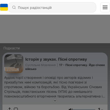
Подкасти
Історія у звуках. Пісні спротиву
Суспільне Мовлення
|
17 - Пісні cпротиву. Йде січове
військо
Аудіоісторії створення і оповіді про авторів відомих і
призабутих нині композицій, які тісно пов’язані зі
спротивом, війною та боротьбою. Від Українських Січових
Стрільців, повстанських пісень (УПА) до нинішнього
повномасштабного вторгнення творилась альтернативна і
сильна культура з яскравим духом боротьби. Наш
культурний і музичний код має ген спротиву, який ми
1