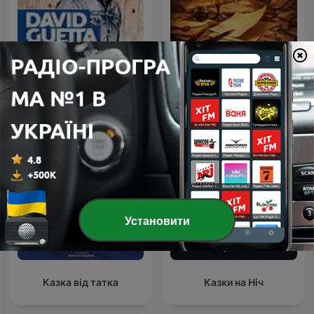
David Guetta
Poor Folk
Установити
Казка від татка
Казки на Ніч