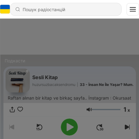
Подкасти
Sesli Kitap
huzursuzbacaksendromu
|
33 - İnsan Ne İle Yaşar? Mum.
Raftan alınan bir kitap ve birkaç sayfa.. İnstagram : Okursaat
1
x
Гучність