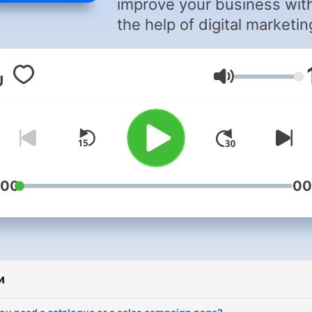
improve your business wit
the help of digital marketin
Гучність
:00
00
и