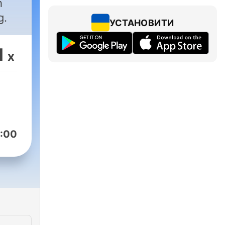
h
g.
УСТАНОВИТИ
1
x
:00