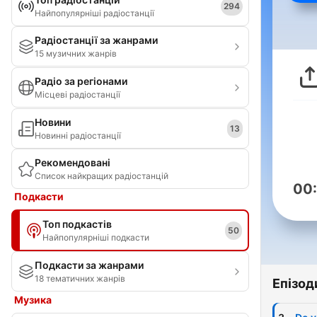
294
Найпопулярніші радіостанції
Радіостанції за жанрами
15 музичних жанрів
Радіо за регіонами
Місцеві радіостанції
Новини
13
Новинні радіостанції
Рекомендовані
Список найкращих радіостанцій
00
Подкасти
Топ подкастів
50
Найпопулярніші подкасти
Подкасти за жанрами
18 тематичних жанрів
Епізод
Музика