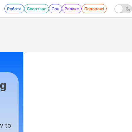
Робота
Спортзал
Сон
Релакс
Подорожі
ng
w to