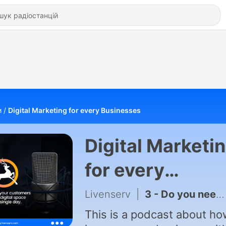
и
Digital Marketing for every Businesses
Digital Marketi
for every
Businesses
Livenserv
|
3 - Do you need a catalogue or a sales campaign page?
This is a podcast about ho