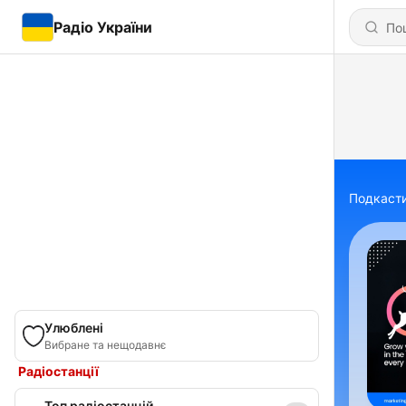
Радіо України
Подкаст
Улюблені
Вибране та нещодавнє
Радіостанції
Топ радіостанцій