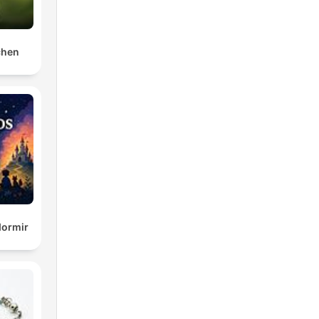
chen
dormir