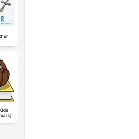
ther
Kids
Years)