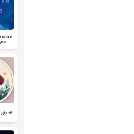
 сна и
ции
 дітей