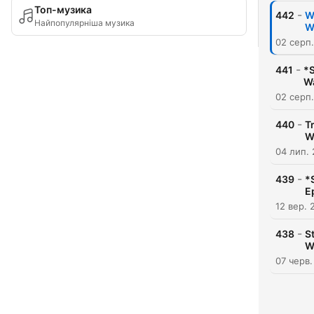
Топ-музика
-
442
W
Найпопулярніша музика
W
02 серп
-
441
*S
Wa
02 серп
-
440
T
W
04 лип.
-
439
*
E
12 вер. 
-
438
S
W
07 черв.