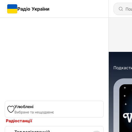
Радіо України
Подкаст
Улюблені
Вибране та нещодавнє
Радіостанції
Топ радіостанцій