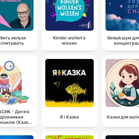
бить нельзя
Kinder wollen's
белый шум для
оспитывать
wissen
концентра
СИК - Дитячі
удіокнижки
Я і Казка
Казки для моїх
нською (Казки,
ідання українс