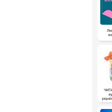
Лю
в
ЧИТА
а
украї
опов