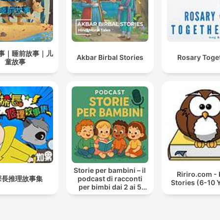
事｜睡前故事｜儿
Akbar Birbal Stories
Rosary Toge
童故事
Storie per bambini – il
Ririro.com - 
探長推理故事集
podcast di racconti
Stories (6-10 
per bimbi dai 2 ai 5
anni