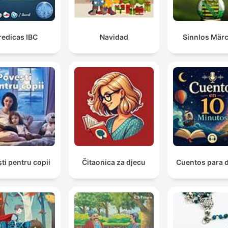
redicas IBC
Navidad
Sinnlos Mär
ti pentru copii
Čitaonica za djecu
Cuentos para 