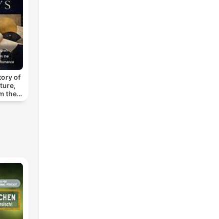
ory of
ture,
m the
o the
mance