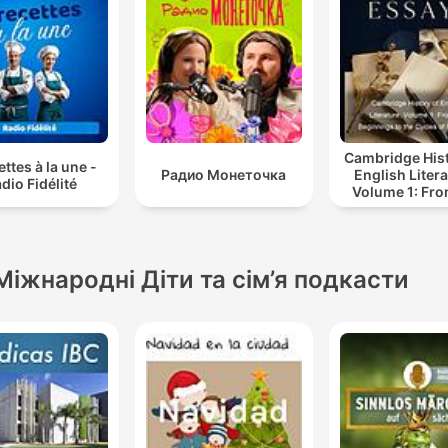
Cambridge Hist
ettes à la une -
Радио Монеточка
English Litera
dio Fidélité
Volume 1: Fro
Beginnings t
Cycles of Ro
Міжнародні Діти та сім’я подкасти