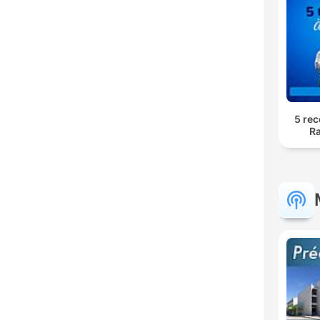
5 rec
Ra