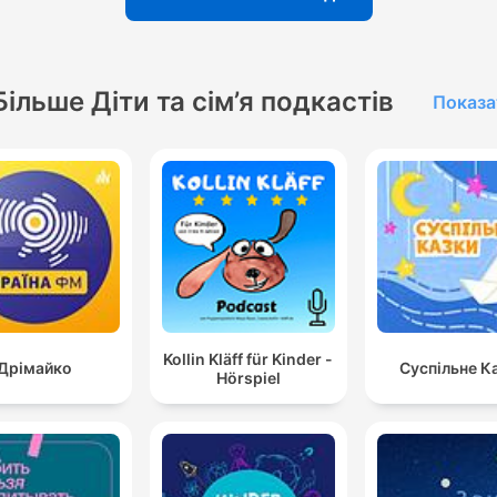
Більше Діти та сім’я подкастів
Показа
Kollin Kläff für Kinder -
Дрімайко
Суспільне К
Hörspiel