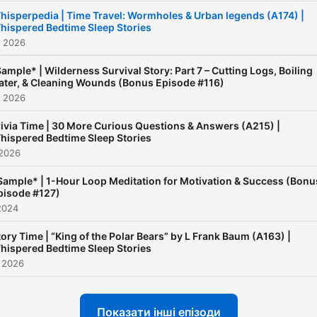
hisperpedia | Time Travel: Wormholes & Urban legends (A174) |
hispered Bedtime Sleep Stories
. 2026
ample* | Wilderness Survival Story: Part 7 – Cutting Logs, Boiling
ter, & Cleaning Wounds (Bonus Episode #116)
. 2026
rivia Time | 30 More Curious Questions & Answers (A215) |
hispered Bedtime Sleep Stories
 2026
Sample* | 1-Hour Loop Meditation for Motivation & Success (Bonu
pisode #127)
2024
tory Time | “King of the Polar Bears” by L Frank Baum (A163) |
hispered Bedtime Sleep Stories
 2026
Показати інші епізоди