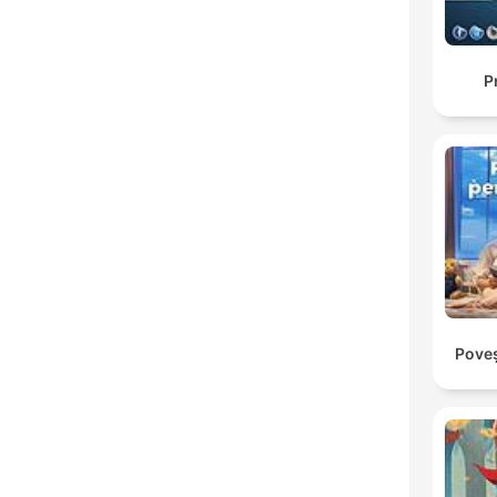
P
Poveș