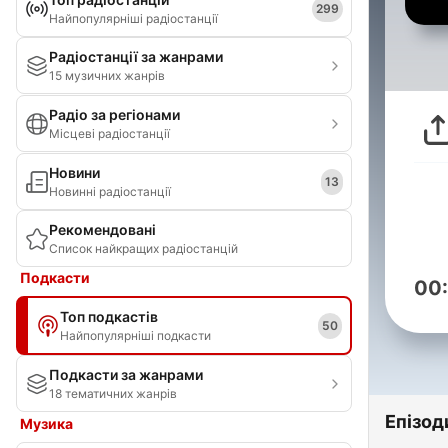
299
Найпопулярніші радіостанції
Радіостанції за жанрами
15 музичних жанрів
Радіо за регіонами
Місцеві радіостанції
Новини
13
Новинні радіостанції
Рекомендовані
Список найкращих радіостанцій
Подкасти
00
Топ подкастів
50
Найпопулярніші подкасти
Подкасти за жанрами
18 тематичних жанрів
Епізод
Музика