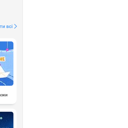
ти всі
азки