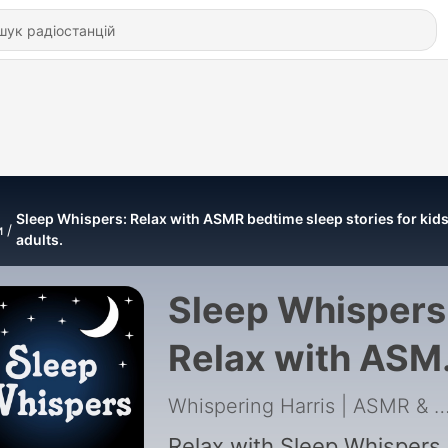
Sleep Whispers: Relax with ASMR bedtime sleep stories for kid
и
adults.
Sleep Whispers
Relax with ASM
bedtime sleep
Whispering Harris | ASMR & Insomnia
Relax with Sleep Whispers