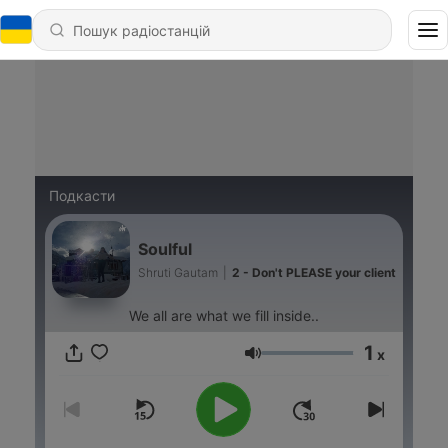
Подкасти
Soulful
Shruti Gautam
|
2 - Don't PLEASE your client
We all are what we fill inside..
1
x
Гучність