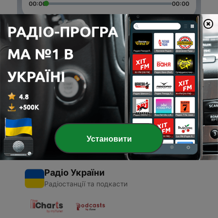
00:00
00:00
Епізоди
-
2
Don't PLEASE your client
28 лют. 2021
-
1
Soulful (Trailer)
08 лют. 2021
Установити
Радіо України
Радіостанції та подкасти