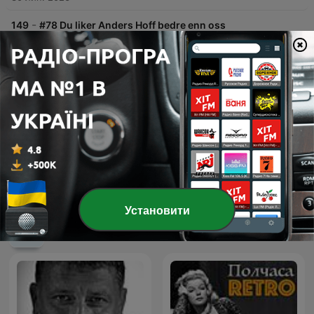
-
149
#78 Du liker Anders Hoff bedre enn oss
Programlederne diskuterer alt fra ferieplaner og forventninger rundt en kommende fødsel, til personlige anekdoter om bursdager og familieforhold. Episoden tar også for seg humoristiske lytterspørsmål om anatomi og definisjonen av svigerfamilie. Diskusjonen beveger seg videre til sportstemaer, med fokus på regler rundt hjemme- og bortedrakter i fotball, samt tekniske detaljer ved bruk av fotballstrømper.
27 лип. 2026
-
148
#77 Jeg synes barneidrett er piss
Programlederne diskuterer ulike temaer, inkludert en oppfordring til lytterne om å sende inn bilder fra ferien og en debatt om hvem i Sportsklubben som er det beste eller verste forbildet. Episoden tar opp kontroversielle 'brandfakler' om barneidrett og kjønnsidentitet. Samtalen beveger seg videre til nostalgiske minner om å leie film på VHS og oppleve fysiske videobutikker. Programlederne reflekterer også over barndommens enkle gleder, som konglesanking og det sosiale livet i nabolaget før digitale plattformer tok over.
23 лип. 2026
Показати інші епізоди
Установити
Показати всі
Більше Дозвілля подкастів