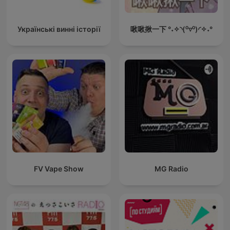
Українські винні історії
啾啾揪一下 °˖✧◝(⁰▿⁰)◜✧˖°
FV Vape Show
MG Radio