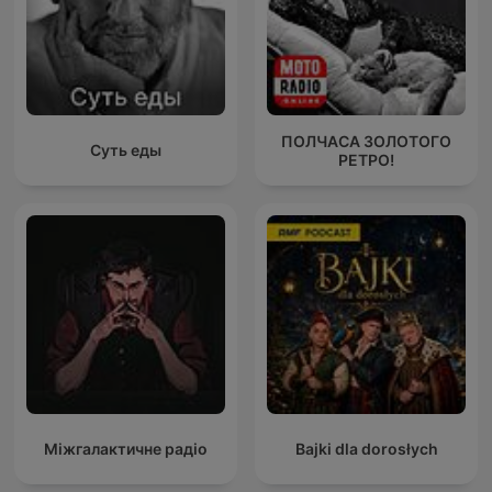
ПОЛЧАСА ЗОЛОТОГО
Суть еды
РЕТРО!
Міжгалактичне радіо
Bajki dla dorosłych