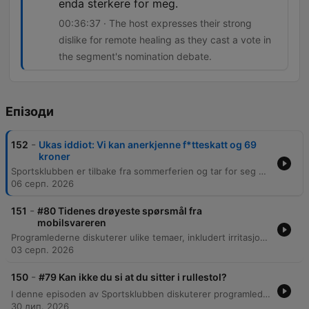
enda sterkere for meg.
00:36:37 · The host expresses their strong
dislike for remote healing as they cast a vote in
the segment's nomination debate.
Епізоди
-
152
Ukas iddiot: Vi kan anerkjenne f*tteskatt og 69
kroner
Sportsklubben er tilbake fra sommerferien og tar for seg alt fra virale Instagram-reklamer og 'pop-sjokk' på fotballkamper til politiske utspill om Erling Braut Haaland. Programlederne diskuterer også kontroversielle debatter om sosial etikette i naturen og menns oppførsel i skogen. Episoden går videre med lytterinnspill og absurde nyheter, inkludert historier om 'fitteskatt', fjernhealing for dyr og en rystende lytterhistorie om et mislykket seksuelt eksperiment under en familieferie. Programmet avsluttes med informasjon om kommende live-show.
06 серп. 2026
-
151
#80 Tidenes drøyeste spørsmål fra
mobilsvareren
Programlederne diskuterer ulike temaer, inkludert irritasjon over matvideoer på sosiale medier og deres egne matpreferanser. Samtalen beveger seg videre til et ekstremt og kontroversielt tankeeksperiment om et incestuøst dilemma. Episoden utforsker også debatten om objektive kriterier for god musikk, med sammenligninger mellom Elvis og moderne strømmetrender, før den avsluttes med en diskusjon om hvordan vannmolekyler reagerer på ulike typer lyd og energi.
03 серп. 2026
-
150
#79 Kan ikke du si at du sitter i rullestol?
I denne episoden av Sportsklubben diskuterer programlederne overgangen fra sommer til høst, samt de emosjonelle aspektene ved at ferien nærmer seg slutten. De reflekterer over gleden ved å se frem til ting kontra det å leve i øyeblikket. Programmet går videre til å svare på lytterspørsmål om alt fra Uber-rating og personlige erfaringer med transporttjenester, til hvem som er dårligst på byggeprosjekter. De diskuterer også favoritt-TV-programmer de kunne sett resten av livet, inkludert Grey's Anatomy, Seinfeld og The Office.
30 лип. 2026