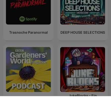
Trasnoche Paranormal
DEEP HOUSE SELECTIONS
JukeBlocks - Ein
BBC Gardeners’ World
Minecraft Podcast mit
Magazine Podcast
EinfachGustaf