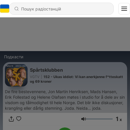
Подкасти
Spårtsklubben
VGTV
|
152 - Ukas iddiot: Vi kan anerkjenne f*tteskatt
og 69 kroner
De fire bestevennene, Jon Martin Henriksen, Mads Hansen,
Erik Follestad og Helene Olafsen møtes i studio for å dele av sin
visdom og tålmodighet til hele Norge. Det blir ikke diskusjoner,
krangling eller dårlig stemning. Joda. Neida… joda.
1
x
Гучність