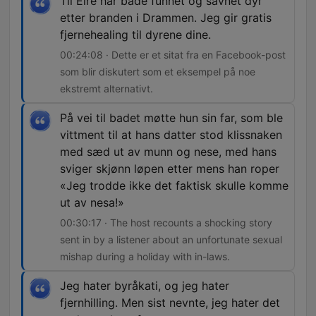
Til Eire har både funnet og savnet dyr
etter branden i Drammen. Jeg gir gratis
fjernehealing til dyrene dine.
00:24:08 · Dette er et sitat fra en Facebook-post
som blir diskutert som et eksempel på noe
ekstremt alternativt.
På vei til badet møtte hun sin far, som ble
vittment til at hans datter stod klissnaken
med sæd ut av munn og nese, med hans
sviger skjønn løpen etter mens han roper
«Jeg trodde ikke det faktisk skulle komme
ut av nesa!»
00:30:17 · The host recounts a shocking story
sent in by a listener about an unfortunate sexual
mishap during a holiday with in-laws.
Jeg hater byråkati, og jeg hater
fjernhilling. Men sist nevnte, jeg hater det