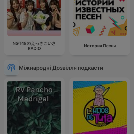
NGT48のえっさこいさ
История Песни
RADIO
Міжнародні Дозвілля подкасти