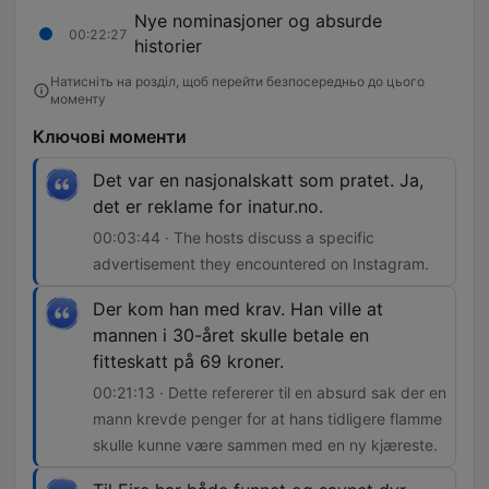
Nye nominasjoner og absurde
00:22:27
historier
Натисніть на розділ, щоб перейти безпосередньо до цього
моменту
Ключові моменти
Det var en nasjonalskatt som pratet. Ja,
det er reklame for inatur.no.
00:03:44 · The hosts discuss a specific
advertisement they encountered on Instagram.
Der kom han med krav. Han ville at
mannen i 30-året skulle betale en
fitteskatt på 69 kroner.
00:21:13 · Dette refererer til en absurd sak der en
mann krevde penger for at hans tidligere flamme
skulle kunne være sammen med en ny kjæreste.