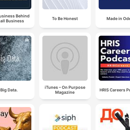
usiness Behind
To Be Honest
Made in Od
all Business
iTunes – On Purpose
Big Data.
HRIS Careers P
Magazine