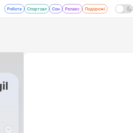
Робота
Спортзал
Сон
Релакс
Подорожі
il