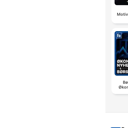
Motiv
Bø
Øko