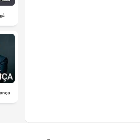
றல்
ança