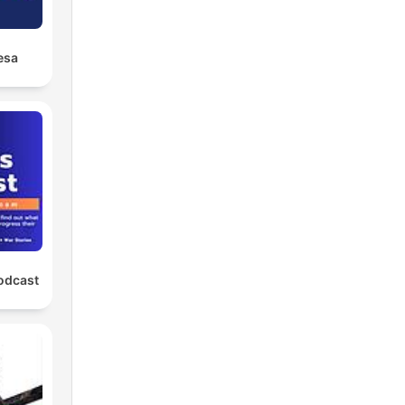
esa
odcast