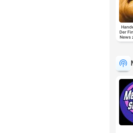
Hande
Der Fi
News z
und