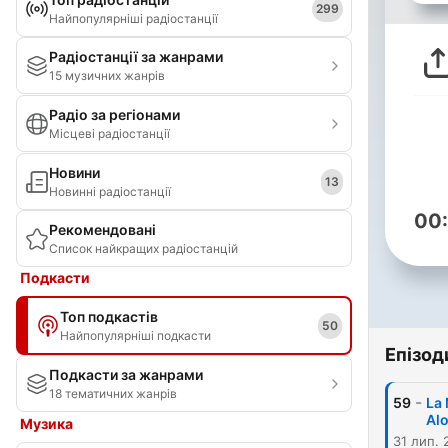
299
Найпопулярніші радіостанції
Радіостанції за жанрами
15 музичних жанрів
Радіо за регіонами
Місцеві радіостанції
Новини
13
Новинні радіостанції
00
Рекомендовані
Список найкращих радіостанцій
Подкасти
Топ подкастів
50
Найпопулярніші подкасти
Епізод
Подкасти за жанрами
18 тематичних жанрів
-
59
La 
Al
Музика
31 лип. 