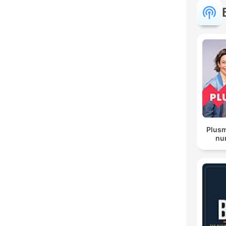
Plusm
nur