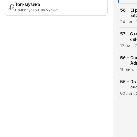
Топ-музика
-
58
El 
Найпопулярніша музика
Es
24 лип.
-
57
Gan
del
17 лип. 
-
56
Cóm
Adr
10 лип. 
-
55
Dra
cua
03 лип.