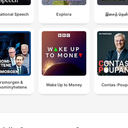
ational Speech
Explora
இசைத் தென்
rsmorgen &
Wake Up to Money
Contas-Poup
nominyhetene