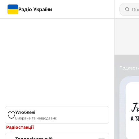
Радіо України
Подкаст
Улюблені
Вибране та нещодавнє
Радіостанції
Топ радіостанцій