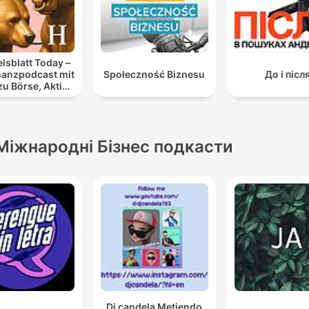
lsblatt Today –
nanzpodcast mit
Społeczność Biznesu
До і післ
u Börse, Aktien
 Geldanlage
Міжнародні Бізнес подкасти
Dj candela Metiendo