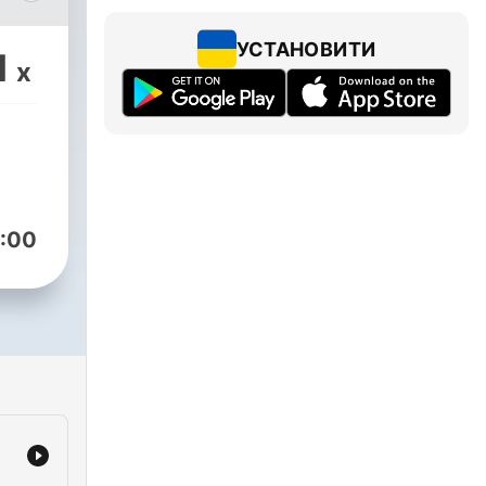
 vas
УСТАНОВИТИ
1
x
st
a o
ción
:00
te
cado
an al
yo
 ya