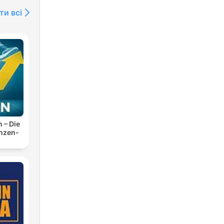
ти всі
n – Die
anzen-