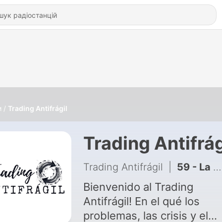
и
Trading Antifrágil
Trading Antifrág
Trading Antifrágil
|
59 - La Mentira Sobre la IA que Casi Todo Trader se Cree | Miquel Noguer Alonso
Bienvenido al Trading
Antifrágil! En el qué los
problemas, las crisis y el