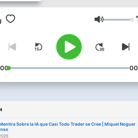
desorden te hacen mejor
trader. En este podcast no
a encontrar el típico podca
Гучність
sobre trading dónde te
hablemos del mejor sistem
de la mejor estrategia para
operar. Te vamos a abrir un
mundo por explorar en rela
:00
00
con las adversidades que 
vas a encontrar. Está enfo
a aquellos que ya se dedic
trading y que quieren
и
encontrar un punto de apo
para esas dificultades que
Mentira Sobre la IA que Casi Todo Trader se Cree | Miquel Noguer
afrontan o afrontarán. Pero
onso
2026