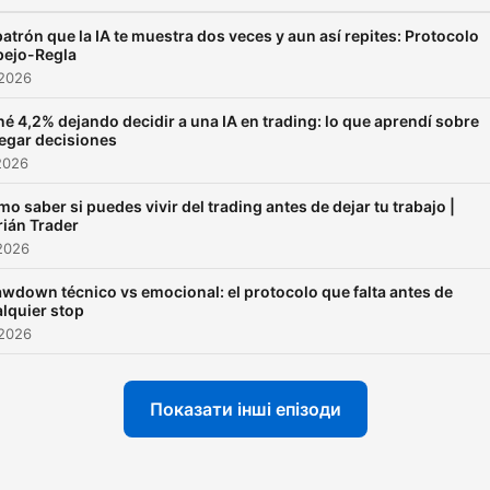
también a aquellos que qui
conocer el verdadero traba
patrón que la IA te muestra dos veces y aun así repites: Protocolo
pejo-Regla
que implica el trading a niv
 2026
personal.
é 4,2% dejando decidir a una IA en trading: lo que aprendí sobre
egar decisiones
2026
o saber si puedes vivir del trading antes de dejar tu trabajo |
ián Trader
2026
wdown técnico vs emocional: el protocolo que falta antes de
lquier stop
 2026
Показати інші епізоди