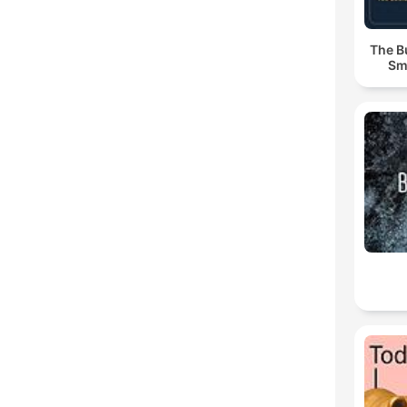
The B
Sm