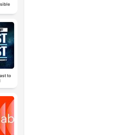
isible
ast to
M