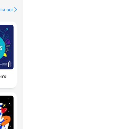
ти всі
en's