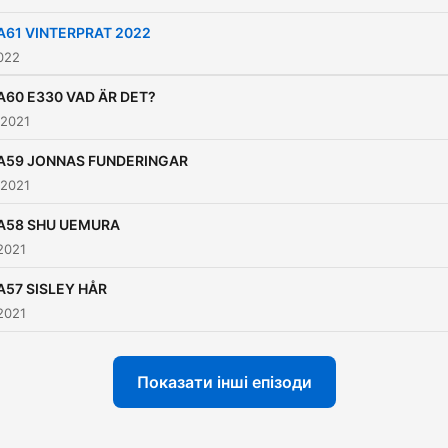
koppling och varför inte
diskutera passionen till
A61 VINTERPRAT 2022
kroppen, hälsan och
2022
skönheten med bl.a några 
A60 E330 VAD ÄR DET?
landets främsta inom
 2021
ämnena. Välkomna! Klicka 
A59 JONNAS FUNDERINGAR
även in på Instagram :
 2021
@vadsadusadupodcast &
A58 SHU UEMURA
@Skinnyjo
2021
A57 SISLEY HÅR
2021
Показати інші епізоди