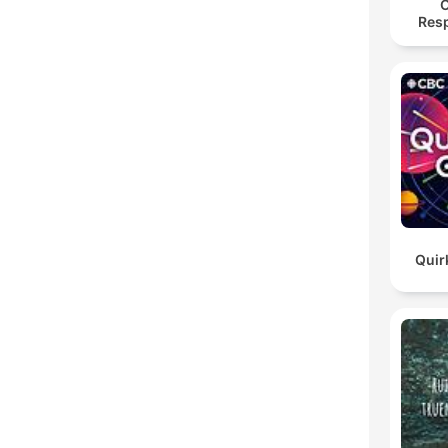
O
Res
Quir