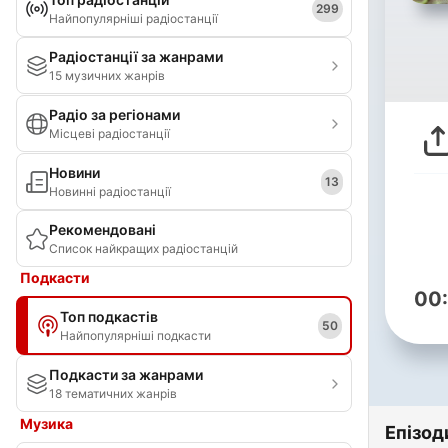
299
Найпопулярніші радіостанції
Радіостанції за жанрами
15 музичних жанрів
Радіо за регіонами
Місцеві радіостанції
Новини
13
Новинні радіостанції
Рекомендовані
Список найкращих радіостанцій
Подкасти
00
Топ подкастів
50
Найпопулярніші подкасти
Подкасти за жанрами
18 тематичних жанрів
Музика
Епізод