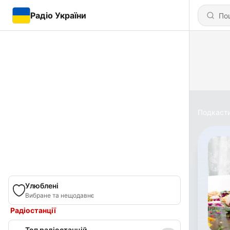
Радіо України
Подкаст
Улюблені
Вибране та нещодавнє
Радіостанції
Топ радіостанцій