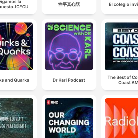
igamos la
性平真心話
El colegio inv
puesta-ICECU
The Best of Co
ks and Quarks
Dr Karl Podcast
Coast A