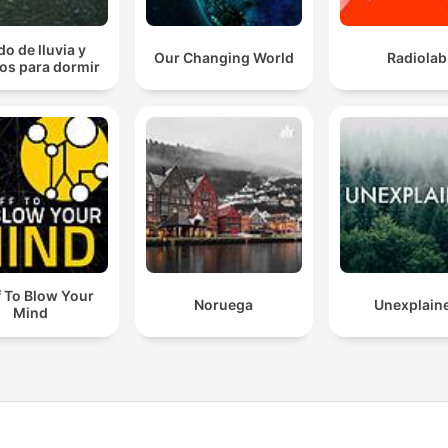
do de lluvia y
Our Changing World
Radiolab
os para dormir
f To Blow Your
Noruega
Unexplain
Mind