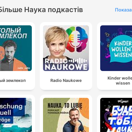
Більше Наука подкастів
Показа
Kinder woll
ый землекоп
Radio Naukowe
wissen