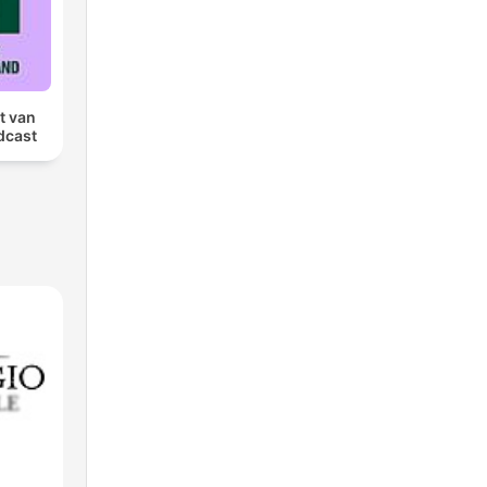
t van
dcast