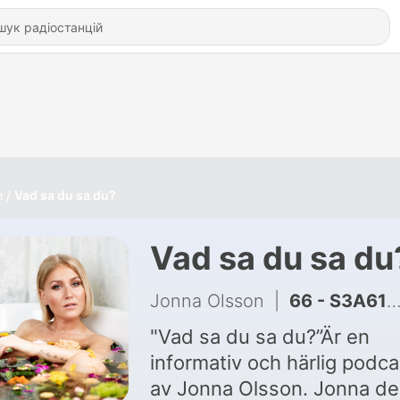
и
Vad sa du sa du?
Vad sa du sa du
Jonna Olsson
|
66 - S3A61 VINTERPRAT 2022
"Vad sa du sa du?”Är en
informativ och härlig podca
av Jonna Olsson. Jonna de