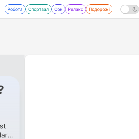
Робота
Спортзал
Сон
Релакс
Подорожі
?
st
lar