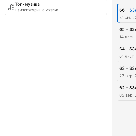
Топ-музика
-
66
S3
Найпопулярніша музика
31 січ. 
-
65
S3
14 лист.
-
64
S3
01 лист.
-
63
S3
23 вер. 
-
62
S3
05 вер. 