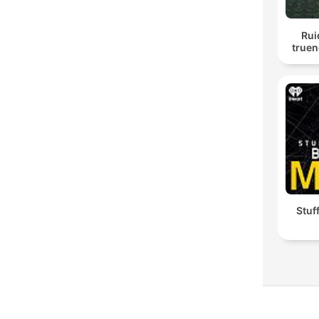
Rui
truen
Stuf