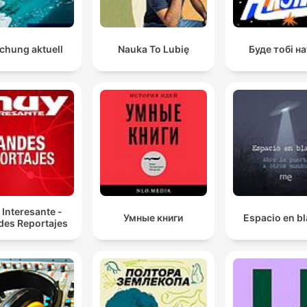
chung aktuell
Nauka To Lubię
Буде тобі н
Interesante -
Умные книги
Espacio en b
des Reportajes