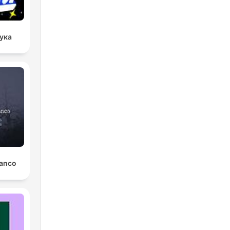
аука
lanco