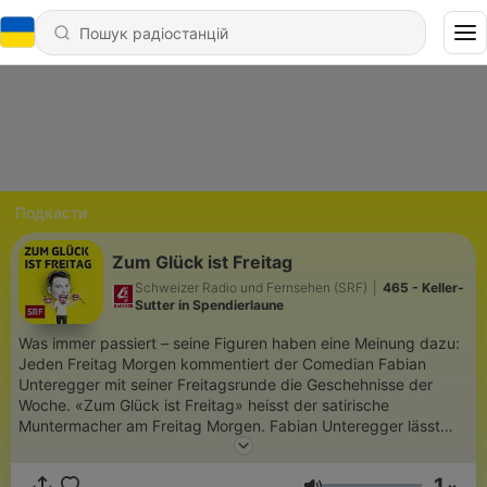
Подкасти
Zum Glück ist Freitag
Schweizer Radio und Fernsehen (SRF)
|
465 - Keller-
Sutter in Spendierlaune
Was immer passiert – seine Figuren haben eine Meinung dazu:
Jeden Freitag Morgen kommentiert der Comedian Fabian
Unteregger mit seiner Freitagsrunde die Geschehnisse der
Woche. «Zum Glück ist Freitag» heisst der satirische
Muntermacher am Freitag Morgen. Fabian Unteregger lässt
seine prominentesten Figuren darüber diskutieren, was in den
vergangenen Tagen geschehen ist – auf der Welt im
1