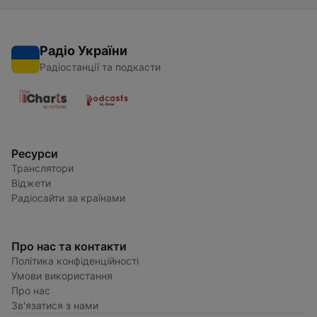
Радіо України
Радіостанції та подкасти
Ресурси
Транслятори
Віджети
Радіосайти за країнами
Про нас та контакти
Політика конфіденційності
Умови використання
Про нас
Зв'язатися з нами