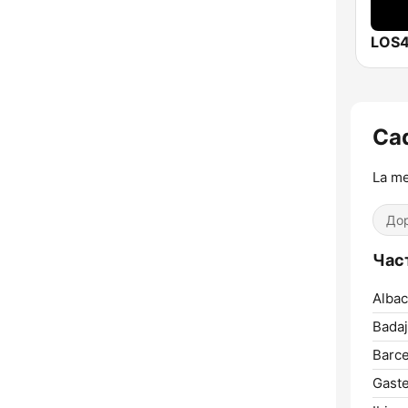
LOS4
Ca
La me
До
Час
Albac
Badaj
Barce
Gastei