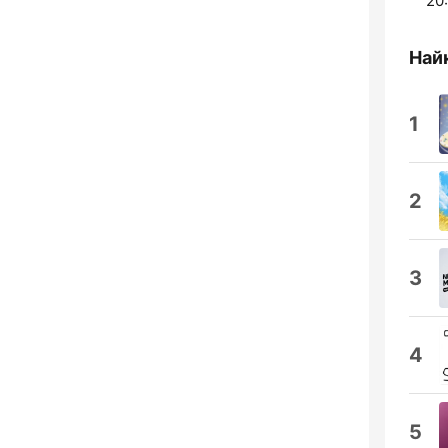
20
Найк
1
2
3
4
5