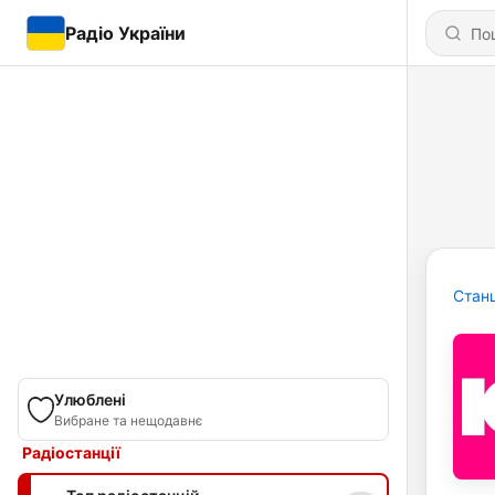
Радіо України
Станц
Улюблені
Вибране та нещодавнє
Радіостанції