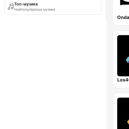
Топ-музика
Найпопулярніша музика
Los4