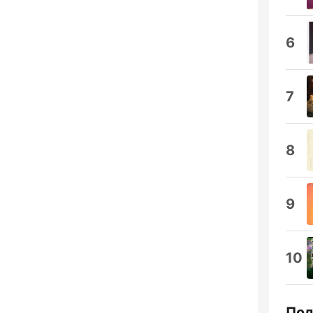
6
7
8
9
10
Под