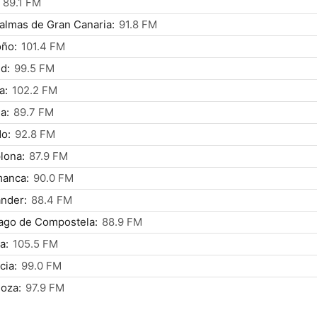
89.1 FM
almas de Gran Canaria:
91.8 FM
oño:
101.4 FM
d:
99.5 FM
a:
102.2 FM
a:
89.7 FM
o:
92.8 FM
lona:
87.9 FM
manca:
90.0 FM
nder:
88.4 FM
ago de Compostela:
88.9 FM
a:
105.5 FM
cia:
99.0 FM
oza:
97.9 FM