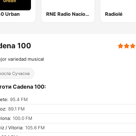
0 Urban
RNE Radio Nacional
Radiolé
dena 100
jor variedad musical
росла Сучасна
тоти Cadena 100:
ete:
95.4 FM
oz:
89.1 FM
lona:
100.0 FM
z / Vitoria:
105.6 FM