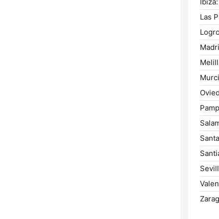
Ibiza:
Las P
Logr
Madri
Melill
Murci
Ovied
Pamp
Sala
Santa
Santi
Sevill
Valen
Zarag