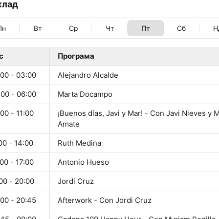
клад
Пн
Вт
Ср
Чт
Пт
Сб
Н
с
Програма
:00 - 03:00
Alejandro Alcalde
:00 - 06:00
Marta Docampo
00 - 11:00
¡Buenos días, Javi y Mar! - Con Javi Nieves y 
Amate
00 - 14:00
Ruth Medina
00 - 17:00
Antonio Hueso
00 - 20:00
Jordi Cruz
:00 - 20:45
Afterwork - Con Jordi Cruz