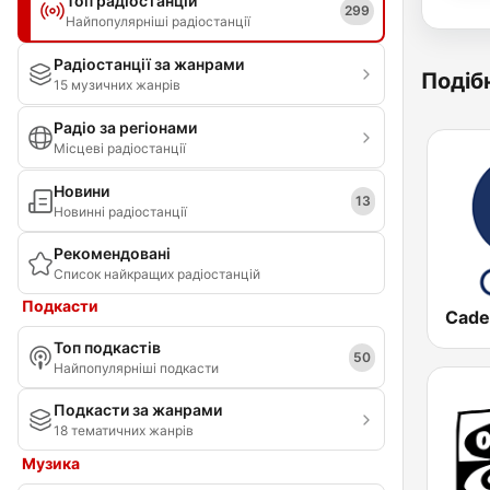
Топ радіостанцій
299
Найпопулярніші радіостанції
Радіостанції за жанрами
Подібн
15 музичних жанрів
Радіо за регіонами
Місцеві радіостанції
Новини
13
Новинні радіостанції
Рекомендовані
Список найкращих радіостанцій
Подкасти
Cade
Топ подкастів
50
Найпопулярніші подкасти
Подкасти за жанрами
18 тематичних жанрів
Музика