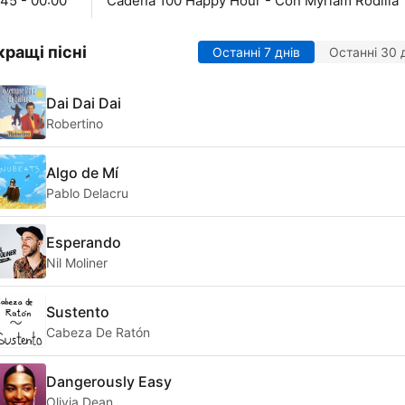
:45 - 00:00
Cadena 100 Happy Hour - Con Myriam Rodilla
ращі пісні
Останні 7 днів
Останні 30 
Dai Dai Dai
Robertino
Algo de Mí
Pablo Delacru
Esperando
Nil Moliner
Sustento
Cabeza De Ratón
Dangerously Easy
Olivia Dean