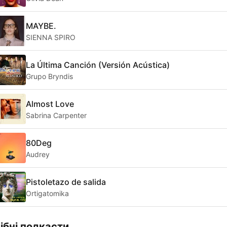
MAYBE.
SIENNA SPIRO
La Última Canción (Versión Acústica)
Grupo Bryndis
Almost Love
Sabrina Carpenter
80Deg
Audrey
Pistoletazo de salida
Ortigatomika
ібні подкасти