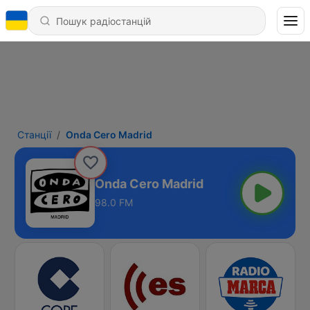
Станції
Onda Cero Madrid
Onda Cero Madrid
98.0 FM