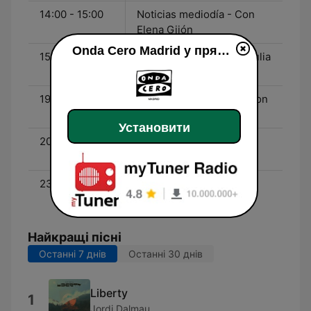
14:00 - 15:00
Noticias mediodía - Con
Elena Gijón
Onda Cero Madrid у прямому ефір
15:00 - 19:00
Julia en la Onda - Con Julia
Otero
19:00 - 20:00
La Brújula de Madrid - Con
David del Cura
Установити
20:00 - 23:30
La Brújula - Con Juan
Ramón Lucas
23:30 - 00:00
El Transistor - Con José
Ramón de la Morena
Найкращі пісні
Останні 7 днів
Останні 30 днів
Liberty
1
Jordi Dalmau