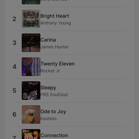
Bright Heart
2
Anthony Young
Carina
3
James Hunter
Twenty Eleven
4
Rocket Jr
Sleepy
5
PRS SoufGod
Ode to Joy
6
Kashido
Connection
7