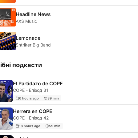
Headline News
AXS Music
Lemonade
Shtriker Big Band
ібні подкасти
El Partidazo de COPE
COPE - Епізод 31
6 hours ago
39 min
Herrera en COPE
COPE - Епізод 42
18 hours ago
59 min