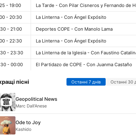
25 - 19:00
La Tarde - Con Pilar Cisneros y Fernando de H
00 - 20:30
La Linterna - Con Ángel Expósito
30 - 21:00
Deportes COPE - Con Manolo Lama
00 - 22:30
La Linterna - Con Ángel Expósito
:30 - 23:30
La Linterna de la Iglesia - Con Faustino Catalin
:30 - 00:00
El Partidazo de COPE - Con Juanma Castaño
ращі пісні
Останні 7 днів
Останні 30 
Geopolitical News
Marc Dall'Anese
Ode to Joy
Kashido