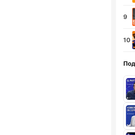
9
10
Под