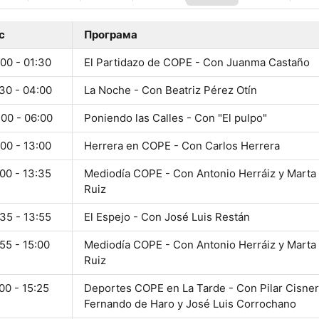
с
Програма
00 - 01:30
El Partidazo de COPE - Con Juanma Castaño
30 - 04:00
La Noche - Con Beatriz Pérez Otín
:00 - 06:00
Poniendo las Calles - Con "El pulpo"
00 - 13:00
Herrera en COPE - Con Carlos Herrera
00 - 13:35
Mediodía COPE - Con Antonio Herráiz y Marta
Ruiz
35 - 13:55
El Espejo - Con José Luis Restán
55 - 15:00
Mediodía COPE - Con Antonio Herráiz y Marta
Ruiz
00 - 15:25
Deportes COPE en La Tarde - Con Pilar Cisner
Fernando de Haro y José Luis Corrochano