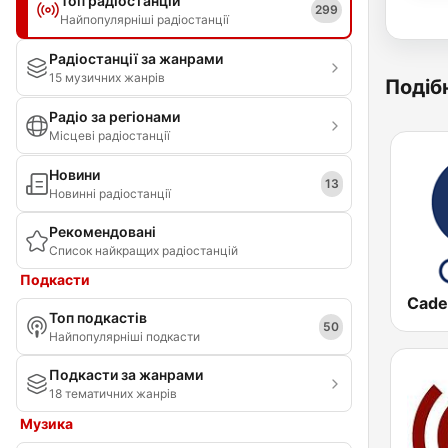
Топ радіостанцій
299
Найпопулярніші радіостанції
Радіостанції за жанрами
15 музичних жанрів
Подібн
Радіо за регіонами
Місцеві радіостанції
Новини
13
Новинні радіостанції
Рекомендовані
Список найкращих радіостанцій
Подкасти
Cade
Топ подкастів
50
Найпопулярніші подкасти
Подкасти за жанрами
18 тематичних жанрів
Музика