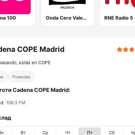
na 100
Onda Cero Valencia
RNE Radio 5
dena COPE Madrid
pasando, estás en COPE
не
Розмови
тоти Cadena COPE Madrid:
d:
106.3 FM
клад
Пн
Вт
Ср
Чт
Пт
Сб
Н