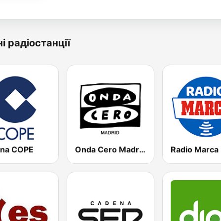
і радіостанції
na COPE
Onda Cero Madrid