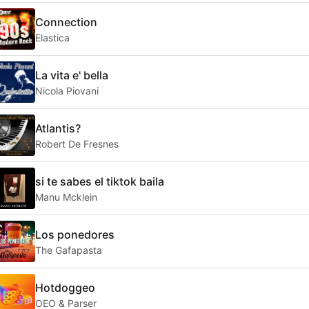
Connection
Elastica
La vita e' bella
Nicola Piovani
Atlantis?
Robert De Fresnes
si te sabes el tiktok baila
Manu Mcklein
Los ponedores
The Gafapasta
Hotdoggeo
OEO & Parser