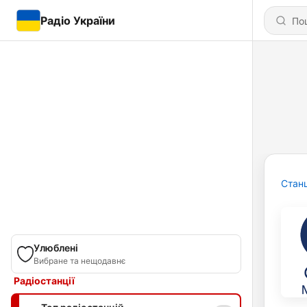
Радіо України
Станц
Улюблені
Вибране та нещодавнє
Радіостанції