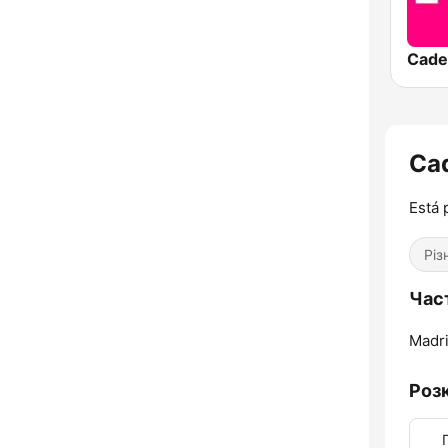
Cade
Ca
Está 
Різ
Час
Madri
Роз