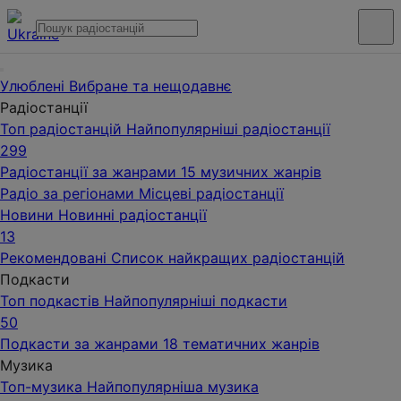
Улюблені
Вибране та нещодавнє
Радіостанції
Топ радіостанцій
Найпопулярніші радіостанції
299
Радіостанції за жанрами
15 музичних жанрів
Радіо за регіонами
Місцеві радіостанції
Новини
Новинні радіостанції
13
Рекомендовані
Список найкращих радіостанцій
Подкасти
Топ подкастів
Найпопулярніші подкасти
50
Подкасти за жанрами
18 тематичних жанрів
Музика
Топ-музика
Найпопулярніша музика