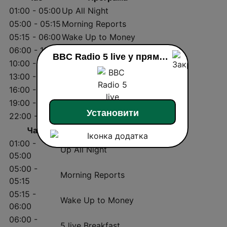
01:00 - 05:00
Up All Night
05:00 - 05:15
Morning Reports
05:15 - 06:00
Wake Up to Money
06:00 - 10:00
5 live Breakfast
BBC Radio 5 live у прямому ефір
10:00 - 13:00
The Emma Barnet Show
13:00 - 16:00
Afternoon Edition
16:00 - 19:00
5 live Drive
19:00 - 22:00
5 live Sport
Установити
22:00 - 01:00
Phil Williams
Час
Програма
01:00 -
Up All Night
05:00
05:00 -
Morning Reports
05:15
05:15 -
Wake Up to Money
06:00
06:00 -
5 live Breakfast