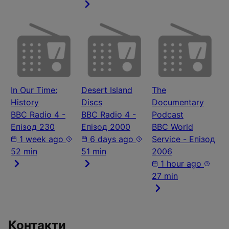
In Our Time:
Desert Island
The
History
Discs
Documentary
BBC Radio 4 -
BBC Radio 4 -
Podcast
Епізод 230
Епізод 2000
BBC World
1 week ago
6 days ago
Service - Епізод
52 min
51 min
2006
1 hour ago
27 min
Контакти