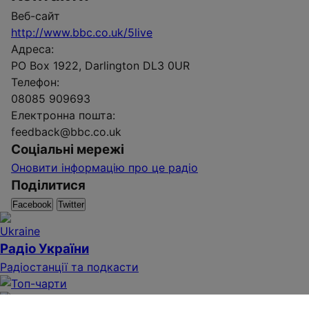
Веб-сайт
http://www.bbc.co.uk/5live
Адреса:
PO Box 1922, Darlington DL3 0UR
Телефон:
08085 909693
Електронна пошта:
feedback@bbc.co.uk
Соціальні мережі
Оновити інформацію про це радіо
Поділитися
Facebook
Twitter
Радіо України
Радіостанції та подкасти