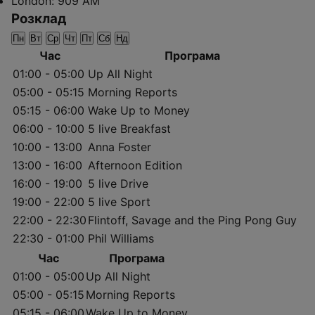
London:
909 AM
Розклад
Пн
Вт
Ср
Чт
Пт
Сб
Нд
Час
Програма
01:00 - 05:00
Up All Night
05:00 - 05:15
Morning Reports
05:15 - 06:00
Wake Up to Money
06:00 - 10:00
5 live Breakfast
10:00 - 13:00
Anna Foster
13:00 - 16:00
Afternoon Edition
16:00 - 19:00
5 live Drive
19:00 - 22:00
5 live Sport
22:00 - 22:30
Flintoff, Savage and the Ping Pong Guy
22:30 - 01:00
Phil Williams
Час
Програма
01:00 - 05:00
Up All Night
05:00 - 05:15
Morning Reports
05:15 - 06:00
Wake Up to Money