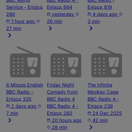
BBC World
BBC Radio 4 -
BBC Radio -
Service - Епізод
Епізод 664
Епізод 819
286
yesterday
4 days ago
1 hour ago
26 min
3 min
27 min
6 Minute English
Friday Night
The Infinite
BBC Radio -
Comedy from
Monkey Cage
Епізод 335
BBC Radio 4
BBC Radio 4 -
2 days ago
BBC Radio 4 -
Епізод 239
7 min
Епізод 260
24 Dec 2025
20 hours ago
42 min
28 min