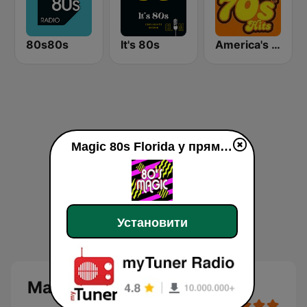
80s80s
It's 80s
America's Greatest 70s Hits
Magic 80s Florida у прямому ефір
Установити
Magic 80s Florida