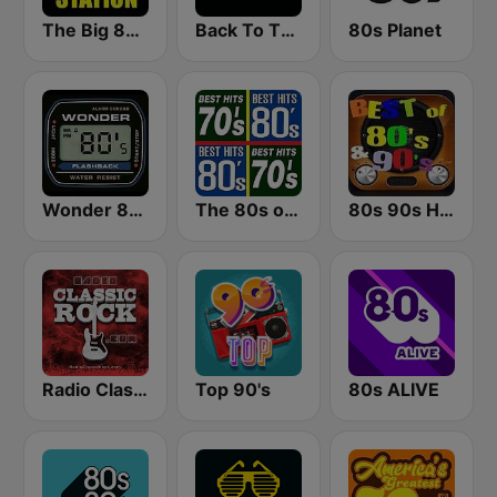
The Big 80s Station
Back To The 80's Radio
80s Planet
Wonder 80's
The 80s on the 80s
80s 90s Hits Radio
Radio Classic Rock
Top 90's
80s ALIVE