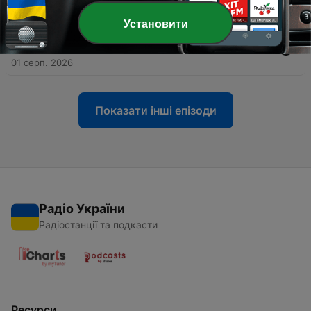
03 серп. 2026
Установити
-
499
Бодрое утро 01.08.26 - «Слово о Законе и
Благодати (по Иллариону)»
01 серп. 2026
Показати інші епізоди
Радіо України
Радіостанції та подкасти
Ресурси