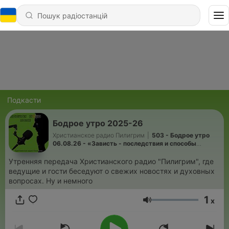
Подкасти
Бодрое утро 2025-26
Христианское радио Пилигрим
|
503 - Бодрое утро
06.08.26 - «Зависть - последствия и способы
борьбы с ней - 1 Царств 18-24»
Утренняя передача Христианского радио "Пилигрим", где
ведущие и гости беседуют о свежих новостях и духовных
вопросах. Ну и немного
1
x
Гучність