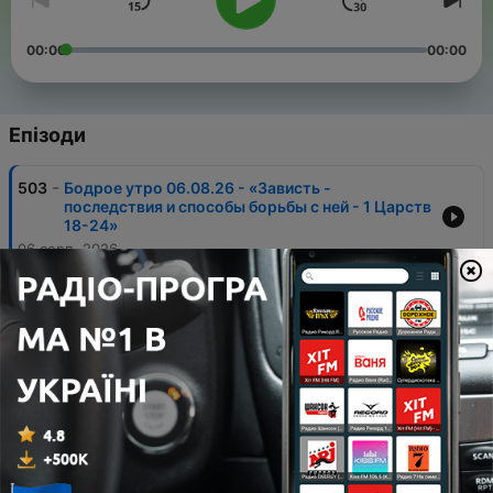
00:00
00:00
Епізоди
-
503
Бодрое утро 06.08.26 - «Зависть -
последствия и способы борьбы с ней - 1 Царств
18-24»
06 серп. 2026
-
502
Бодрое утро 05.08.26 - «Куда ходят, не ходят и
должны идти христиане?»
05 серп. 2026
-
501
Бодрое утро 04.08.26 - «Образцы усиленной
молитвы в книге пророка Неемии»
04 серп. 2026
-
500
Бодрое утро 03.08.26 - «Духовные уроки
слепого Вартимея»