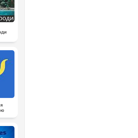
оди
ія
ою