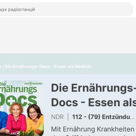
и
Die Ernährungs-Docs - Essen als Medizin
Die Ernährungs
Docs - Essen al
Medizin
NDR
|
112 - (79) Entzündungshemmend und darmgesund essen - Dr. Matthias Riedl über MS
Mit Ernährung Krankheiten 