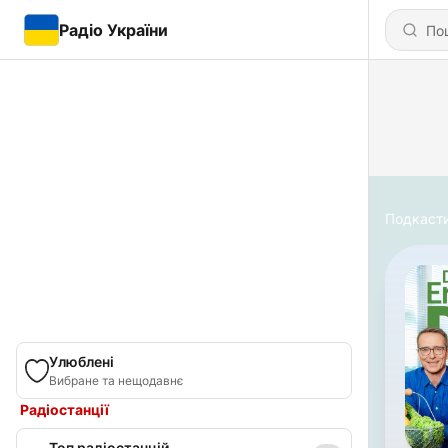
Радіо України
Подкаст
Улюблені
Вибране та нещодавнє
Радіостанції
Топ радіостанцій