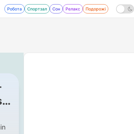
Робота
Спортзал
Сон
Релакс
Подорожі
-
s
in