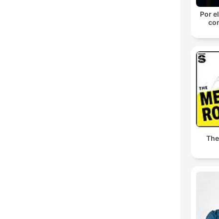
Por el
con
The