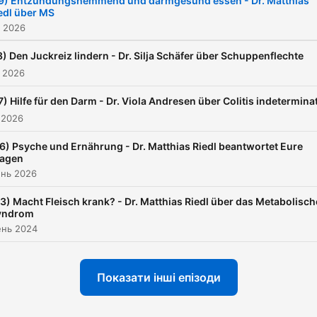
9) Entzündungshemmend und darmgesund essen - Dr. Matthias
edl über MS
beim Gesundwerden und -
. 2026
bleiben hilft und die man le
umsetzen kann. Deshalb gi
8) Den Juckreiz lindern - Dr. Silja Schäfer über Schuppenflechte
. 2026
es am Ende jeder Folge ein
Rezept für zu Hause.
7) Hilfe für den Darm - Dr. Viola Andresen über Colitis indetermina
 2026
6) Psyche und Ernährung - Dr. Matthias Riedl beantwortet Eure
ragen
ень 2026
3) Macht Fleisch krank? - Dr. Matthias Riedl über das Metabolisch
yndrom
ень 2024
Показати інші епізоди