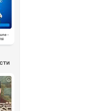
 une -
ité
асти