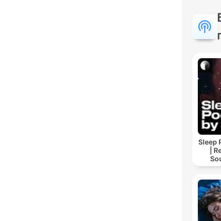
Sleep 
| R
So
Storie
For