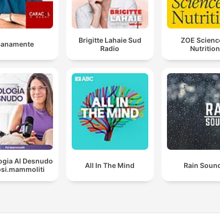
Brigitte Lahaie Sud
ZOE Scienc
Sanamente
Radio
Nutrition
ogia Al Desnudo
All In The Mind
Rain Soun
psi.mammoliti