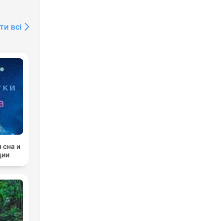
ти всі
 сна и
ции