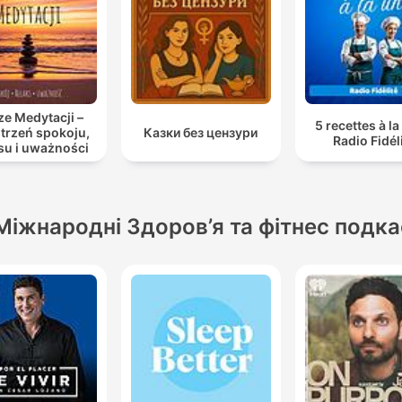
e Medytacji –
5 recettes à la
trzeń spokoju,
Казки без цензури
Radio Fidél
su i uważności
Міжнародні Здоров’я та фітнес подк