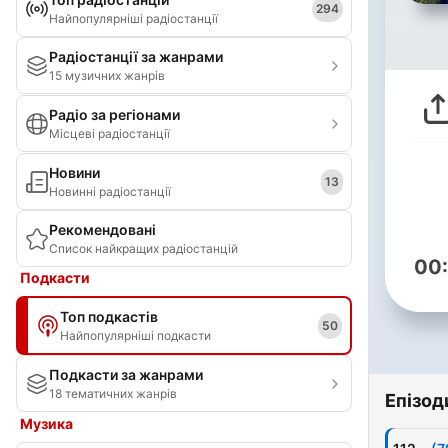
294
Найпопулярніші радіостанції
Радіостанції за жанрами
15 музичних жанрів
Радіо за регіонами
Місцеві радіостанції
Новини
13
Новинні радіостанції
Рекомендовані
Список найкращих радіостанцій
00
Подкасти
Топ подкастів
50
Найпопулярніші подкасти
Подкасти за жанрами
18 тематичних жанрів
Епізод
Музика