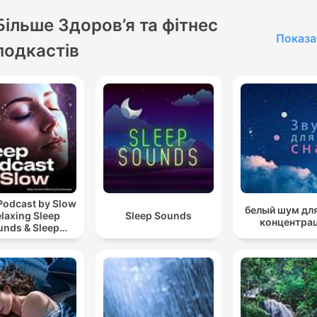
Більше Здоров’я та фітнес
Показа
подкастів
Podcast by Slow
белый шум для
elaxing Sleep
Sleep Sounds
концентра
unds & Sleep
s | Nature Sound
 Sleep | ASMR