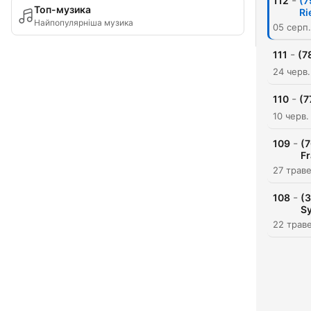
-
112
(7
Топ-музика
Ri
Найпопулярніша музика
05 серп
-
111
(7
24 черв
-
110
(7
10 черв.
-
109
(7
F
27 трав
-
108
(3
S
22 трав