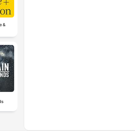
e &
ds