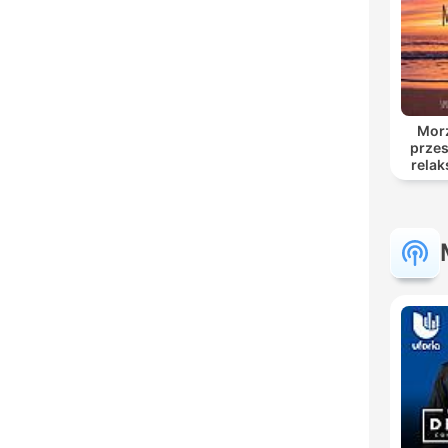
Morz
przes
relak