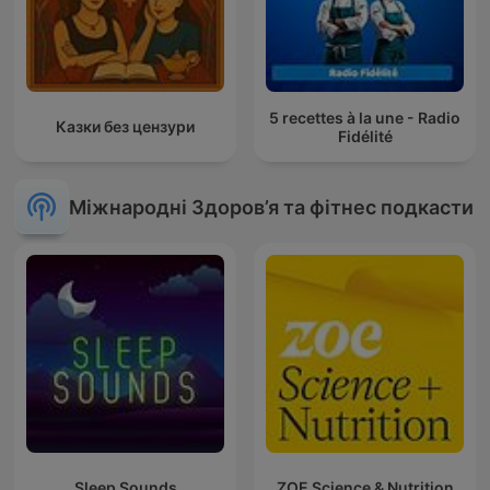
5 recettes à la une - Radio
Казки без цензури
Fidélité
Міжнародні Здоров’я та фітнес подкасти
Sleep Sounds
ZOE Science & Nutrition