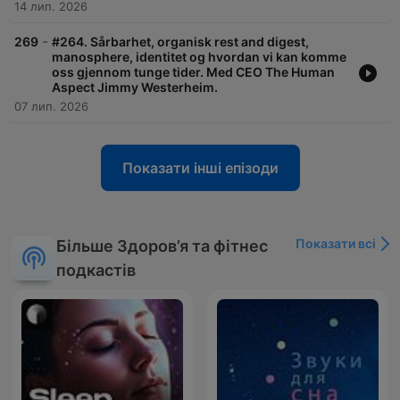
14 лип. 2026
-
269
#264. Sårbarhet, organisk rest and digest,
manosphere, identitet og hvordan vi kan komme
oss gjennom tunge tider. Med CEO The Human
Aspect Jimmy Westerheim.
07 лип. 2026
Показати інші епізоди
Показати всі
Більше Здоров’я та фітнес
подкастів