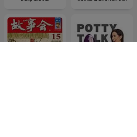
Potty Talk. Tiny Tips for
成人睡前故事
Your Pelvic Floor.