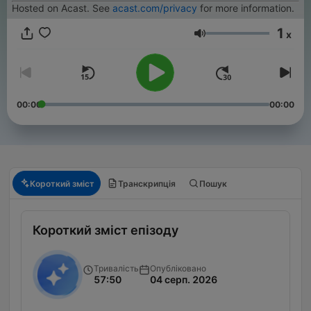
Hosted on Acast. See
acast.com/privacy
for more information.
1
x
Гучність
00:00
00:00
Короткий зміст
Транскрипція
Пошук
Короткий зміст епізоду
Тривалість
Опубліковано
57:50
04 серп. 2026