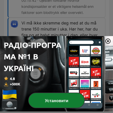
00:15:42 · Gjesten forklarer hvorfor
kondisjonsalder er et viktigere helsemål enn
faktorer som blodtrykk eller overvekt.
Vi må ikke skremme deg med at du må
trene 150 minutter i uka. Hør her, har du
fire og et halvt minutter i dag, eller hver
dag, så er det nok
00:31:09 · Dette poenget understreker at selv
svært korte økter har en verdi for helsa.
Et veldig viktig poeng å få med å passe
på og huske på er at du skal opp i puls, du
skal bli ordentlig anpusten.
00:50:26 · Gjesten understreker nødvendigheten
av intensitet for at treningen skal ha ønsket
effekt.
Установити