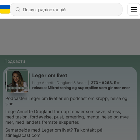
Подкасти
Leger om livet
Lege Annette Dragland & Acast
|
273 - #268. Re-
release: Mikrotrening og superpillen som gir mer energi,
bedre helse og økt livskvalitet. Med professor Ulrik
Wisløff og forsker Atefe Tari.
Podcasten Leger om livet
er en podcast om kropp, helse og
sinn.
Lege Annette Dragland tar opp temaer som søvn, stress,
meditasjon, fordøyelse, pust, ernæring, mental helse og mye
mer, med landets fremste eksperter.
Samarbeide med Leger om livet? Ta kontakt på
stine@acast.com