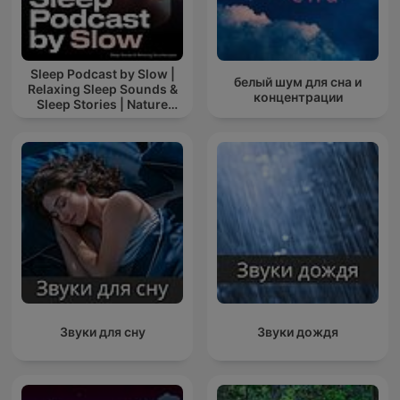
Sleep Podcast by Slow |
белый шум для сна и
Relaxing Sleep Sounds &
концентрации
Sleep Stories | Nature
Sound For Sleep | ASMR
Звуки для сну
Звуки дождя