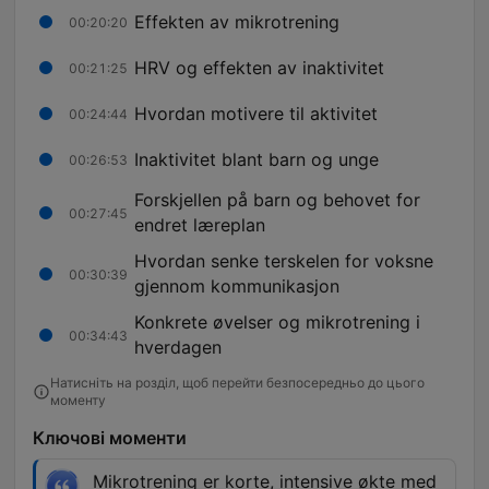
Effekten av mikrotrening
00:20:20
HRV og effekten av inaktivitet
00:21:25
Hvordan motivere til aktivitet
00:24:44
Inaktivitet blant barn og unge
00:26:53
Forskjellen på barn og behovet for
00:27:45
endret læreplan
Hvordan senke terskelen for voksne
00:30:39
gjennom kommunikasjon
Konkrete øvelser og mikrotrening i
00:34:43
hverdagen
Натисніть на розділ, щоб перейти безпосередньо до цього
моменту
Ключові моменти
Mikrotrening er korte, intensive økte med