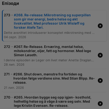
Епізоди
-
273
#268. Re-release: Mikrotrening og superpillen
som gir mer energi, bedre helse og økt
livskvalitet. Med professor Ulrik Wisløff og
forsker Atefe Tari.
Dette avsnittet introduserer konseptet mikrotrening med forskerne Ulrik Vissløf og Tari, forfattere av boken 'Mikrotrening'. Samtalen utforsker hvordan korte, intensive økter med styrke og intervaller kan gi betydelige helsegevinster for både kondisjon, blodsukkerregulering og livskvalitet, samt de store samfunnsøkonomiske fordelene ved å redusere inaktivitet. Videre diskuteres viktigheten av å senke terskelen for fysisk aktivitet, spesielt blant barn og unge som er i ferd med å bli mer inaktive. Gjestene deler konkrete metoder for å integrere små øvelser som knebøy og planke i en travel hverdag, og understreker at man ikke trenger mye utstyr eller lang tid for å oppnå målbare resultater på kondisjonsalder og VO2-maks.
04 серп. 2026
-
272
#267. Re-Release. Ernæring, mental helse,
mitokondrier, oljer, fett og hormoner. Med lege
Simen Løseth.
I denne episoden av Leger om livet møter Anette Dragland legen Simen Løset for å diskutere sammenhengen mellom ernæring, fysisk helse og mental helse. De utforsker hvordan cellulær ubalanse, spesielt i mitokondriene, påvirker kroppens og sinnets balanse, samt betydningen av forebyggende livsstilsvalg. Samtalen belyser de negative effektene av ultraprosessert mat, industrielle oljer og tilsetningsstoffer som aspartam. Gjennom diskusjoner om kronisk betennelse, hormonelle endringer og økonomiske interesser i matindustrien, presenteres praktiske strategier for å bygge varige vaner gjennom disiplin fremfor motivasjon.
28 лип. 2026
-
271
#266. Shut down, mønstre fra fortiden og
hvordan følge verdiene sine. Med Stian Blipp. Re-
release.
21 лип. 2026
-
270
#265. Hvordan bygge seg opp igjen- kosthold,
helhetlig helse og å våge å være seg selv. Med
lege Kristin Evensen. Re-release.