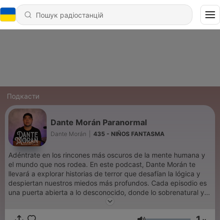
Подкасти
Dante Morán Paranormal
Dante Morán
|
435 - NIÑOS FANTASMA
Adéntrate en los rincones más oscuros de la mente humana y
el mundo que nos rodea. En este podcast, Dante Morán te
llevará a explorar historias de terror que desafían la lógica y
despiertan nuestros miedos más profundos. Cada episodio es
una puerta abierta a lo desconocido, donde lo sobrenatural y lo
inexplicable se encuentran. Si eres amante de lo inquietante y
buscas relatos que te hagan cuestionar la realidad, este es tu
1