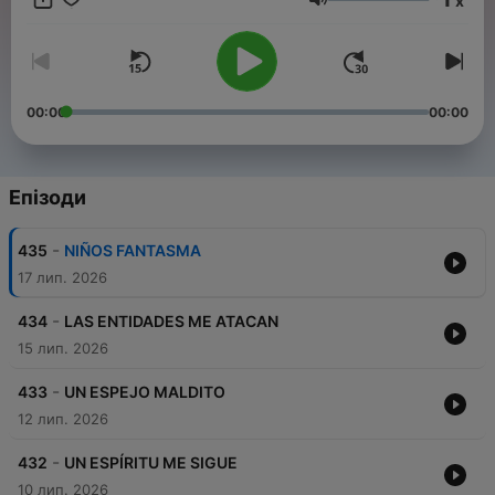
x
lugar. Prepárate para sumergirte en el misterio y la oscuridad.
Гучність
Conviértete en un supporter de este podcast:
https://www.spreaker.com/podcast/dante-moran-paranormal-
-6847821/support
.
00:00
00:00
Епізоди
-
435
NIÑOS FANTASMA
17 лип. 2026
-
434
LAS ENTIDADES ME ATACAN
15 лип. 2026
-
433
UN ESPEJO MALDITO
12 лип. 2026
-
432
UN ESPÍRITU ME SIGUE
10 лип. 2026