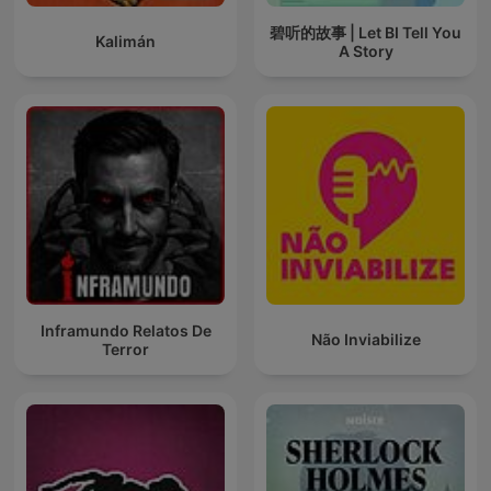
碧听的故事 | Let BI Tell You
Kalimán
A Story
Inframundo Relatos De
Não Inviabilize
Terror