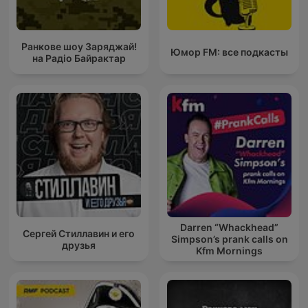
Ранкове шоу Заряджай!
Юмор FM: все подкасты
на Радіо Байрактар
Darren “Whackhead”
Сергей Стиллавин и его
Simpson’s prank calls on
друзья
Kfm Mornings