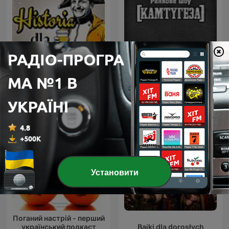
[КАМТУГЕЗА] на Radio
Historia dla dorosłych
ROKS
Установити
Поганий настрій - перший
український подкаст
Bajki dla dorosłych