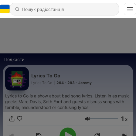
Подкасти
Lyrics To Go
Lyrics To Go
|
294 - 293 - Jeremy
Lyrics to Go is a show about bad song lyrics. Listen in as music
geeks Marc Davis, Seth Ford and guests discuss songs with
terrible, misunderstood or confusing lyrics.
1
x
Гучність