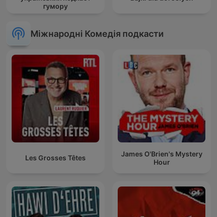
гумору
Міжнародні Комедія подкасти
James O'Brien's Mystery
Les Grosses Têtes
Hour