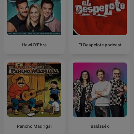
Hawi D'Ehre
El Despelote podcast
Pancho Madrigal
Balázsék