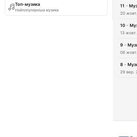
Топ-музика
-
11
Муз
Найпопулярніша музика
20 жовт
-
10
Му
13 жовт.
-
9
Муз
06 жовт
-
8
Муз
29 вер. 