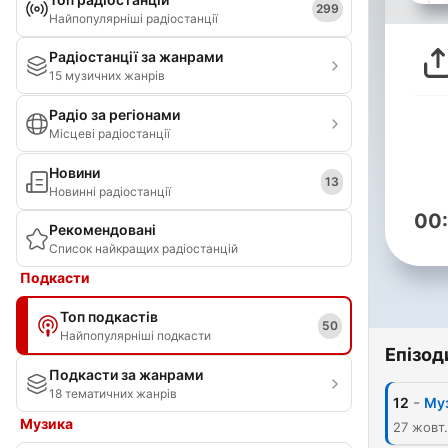
299
Найпопулярніші радіостанції
Радіостанції за жанрами
15 музичних жанрів
Радіо за регіонами
Місцеві радіостанції
Новини
13
Новинні радіостанції
00
Рекомендовані
Список найкращих радіостанцій
Подкасти
Топ подкастів
50
Найпопулярніші подкасти
Епізод
Подкасти за жанрами
18 тематичних жанрів
-
12
Му
Музика
27 жовт.