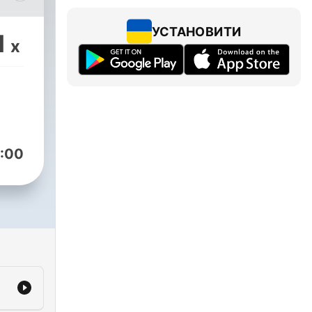
в,
руч
УСТАНОВИТИ
1
x
 На
тах
ї?
і ми
:00
і