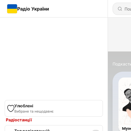
Радіо України
Подкаст
Улюблені
Вибране та нещодавнє
Радіостанції
Топ радіостанцій