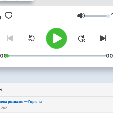
назви танців різних народі
які століттями живуть по
із українцями та зберегли
Гучність
свої музичні традиції. Про що
співають греки Надазовя?
яких музичних інструмен
грають болгари Бессарабі
Чому в українській музиц
:00
00
можемо почути єврейськ
мотиви?
и
зика розкаже — Горюни
 2021