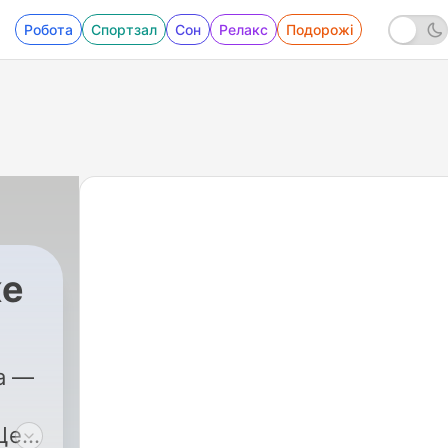
Робота
Спортзал
Сон
Релакс
Подорожі
же
а —
Це