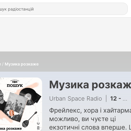
и
Музика розкаже
Музика розка
Urban Space Radio
|
12 - Музика розкаже — Горюни
Фрейлекс, хора і хайтарм
можливо, ви чуєте ці
екзотичні слова вперше. 