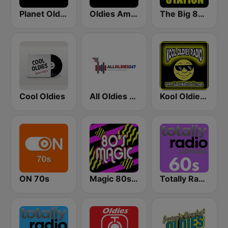
Planet Oldies Radio
Oldies America
The Big 80s Station
Cool Oldies
All Oldies 247
Kool Oldies Radio
ON 70s
Magic 80s Florida
Totally Radio 60s