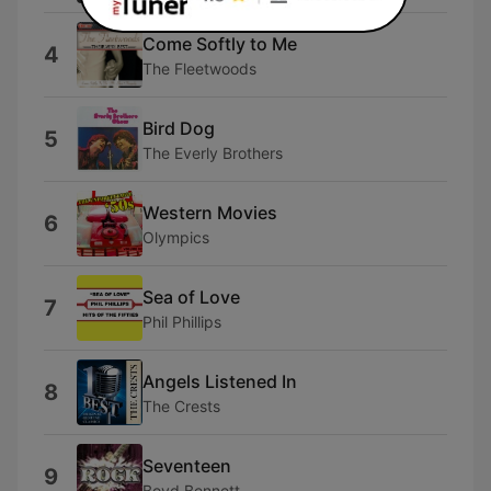
Come Softly to Me
4
The Fleetwoods
Bird Dog
5
The Everly Brothers
Western Movies
6
Olympics
Sea of Love
7
Phil Phillips
Angels Listened In
8
The Crests
Seventeen
9
Boyd Bennett