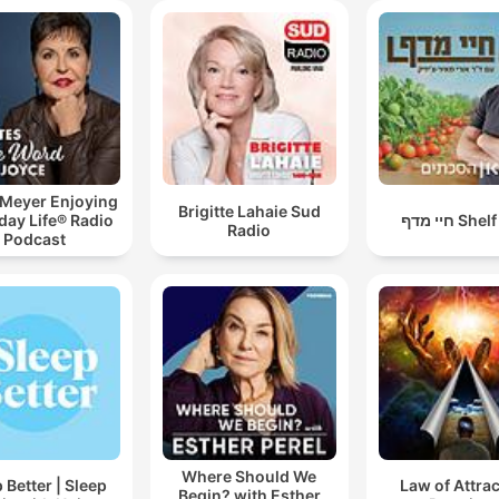
 Meyer Enjoying
Brigitte Lahaie Sud
day Life® Radio
חיי מדף Sh
Radio
Podcast
Where Should We
 Better | Sleep
Law of Attra
Begin? with Esther