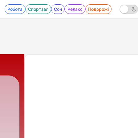
Робота
Спортзал
Сон
Релакс
Подорожі
p