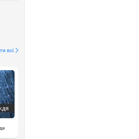
ти всі
дя