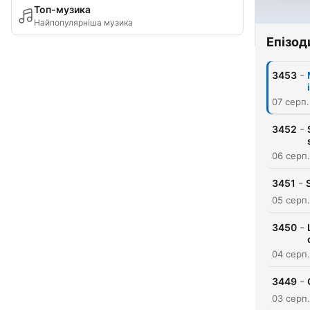
Топ-музика
Найпопулярніша музика
Епізод
-
3453
07 серп
-
3452
06 серп
-
3451
05 серп
-
3450
04 серп
-
3449
03 серп