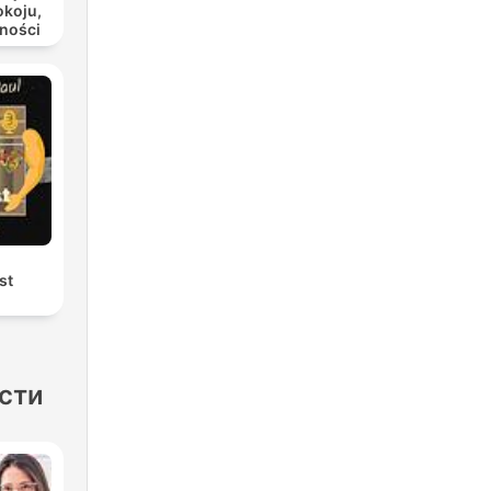
okoju,
żności
st
асти