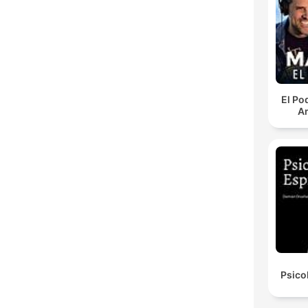
El Po
An
Psico