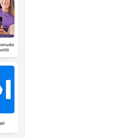
Desnudo
liti
ail