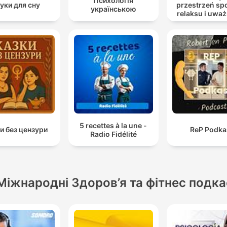
Психологія
уки для сну
przestrzeń sp
українською
relaksu i uwa
5 recettes à la une -
и без цензури
ReP Podka
Radio Fidélité
Міжнародні Здоров’я та фітнес подк