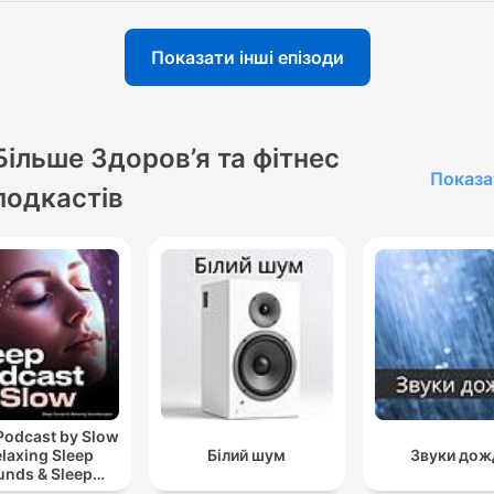
Показати інші епізоди
Більше Здоров’я та фітнес
Показа
подкастів
Podcast by Slow
elaxing Sleep
Білий шум
Звуки дож
unds & Sleep
s | Nature Sound