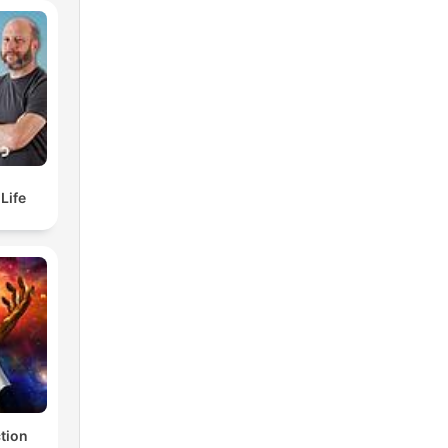
elf Life
ction