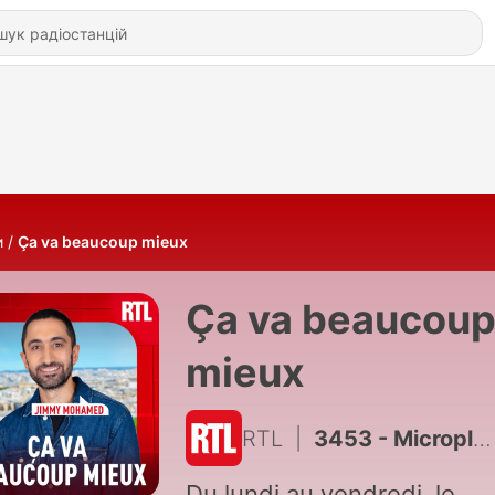
и
Ça va beaucoup mieux
Ça va beaucou
mieux
RTL
|
3453 - Microplastiques dans le cerveau : info alarmante ou panique injustifiée ?
Du lundi au vendredi, le