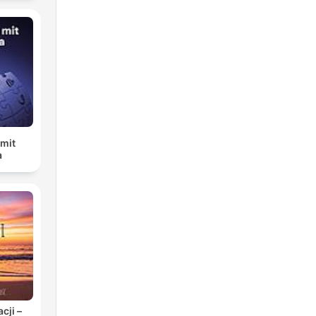
 mit
a
cji –