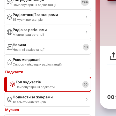
299
Найпопулярніші радіостанції
Радіостанції за жанрами
15 музичних жанрів
Радіо за регіонами
Місцеві радіостанції
Новини
13
Новинні радіостанції
Рекомендовані
Список найкращих радіостанцій
Подкасти
Топ подкастів
50
Найпопулярніші подкасти
00
Подкасти за жанрами
18 тематичних жанрів
Музика