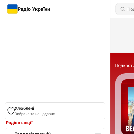
Радіо України
Подкаст
Улюблені
Вибране та нещодавнє
Радіостанції
Топ радіостанцій