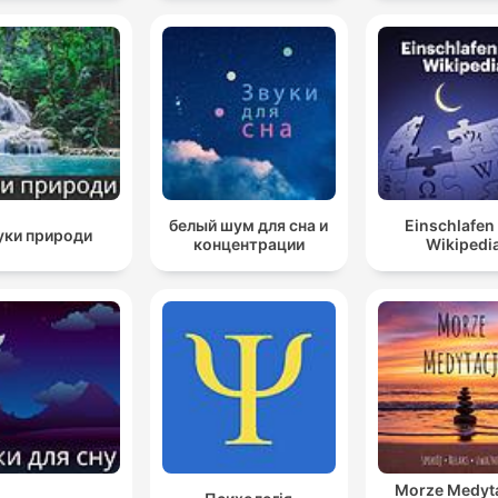
 Sleep | ASMR
белый шум для сна и
Einschlafen
уки природи
концентрации
Wikipedi
Morze Medyta