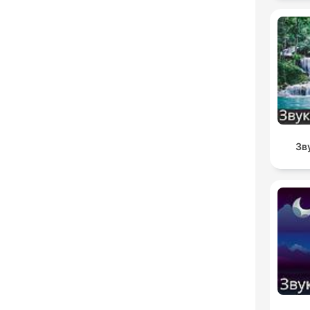
For
Зв