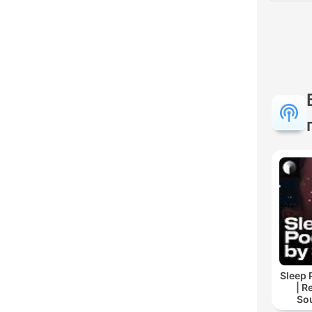
Sleep 
| R
So
Storie